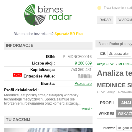
Trwa łączenie z ra
RADAR
WIADOM
Biznesradar bez reklam?
Sprawdź BR Plus
BiznesRadar.pl korzy
INFORMACJE
ICE:
ustaw alert
ISIN:
PLMDNCE00016
Liczba akcji:
9 286 639
Akcje GPW
•
MEDINIC
Kapitalizacja:
750 360 431
Analiza t
Enterprise Value:
744
148
Branża:
Pozostałe
MEDINICE 
431
Profil działalności:
GPW - Akcje - Notowania
Medinice jest polską firmą działającą w branży
technologii medycznych. Spółka zajmuje się
PROFIL
ANAL
tworzeniem, rozwijaniem oraz komercjalizacją,...
więcej »
WYKRES
WSKAŹN
TU ZACZNIJ
Interwał:
godzi