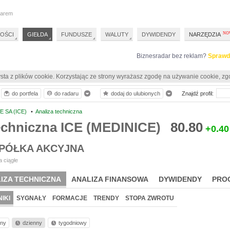
darem
OŚCI
GIEŁDA
FUNDUSZE
WALUTY
DYWIDENDY
NARZĘDZIA
Biznesradar bez reklam?
Sprawd
sta z plików cookie. Korzystając ze strony wyrażasz zgodę na używanie cookie, zg
do portfela
do radaru
dodaj do ulubionych
Znajdź profil:
E SA (ICE)
•
Analiza techniczna
echniczna ICE (MEDINICE)
80.80
+0.40
SPÓŁKA AKCYJNA
 ciągłe
IZA TECHNICZNA
ANALIZA FINANSOWA
DYWIDENDY
PRO
IKI
SYGNAŁY
FORMACJE
TRENDY
STOPA ZWROTU
nny
dzienny
tygodniowy