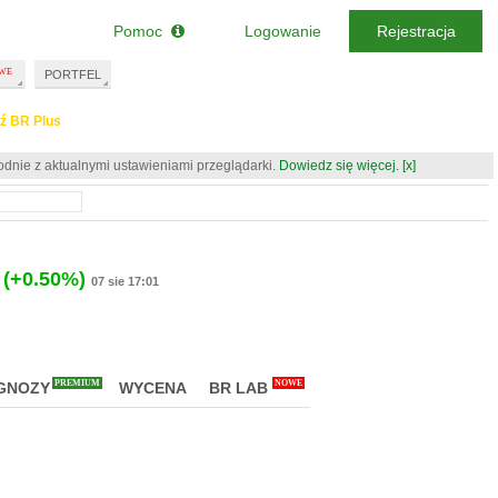
Pomoc
Logowanie
Rejestracja
PORTFEL
ź BR Plus
odnie z aktualnymi ustawieniami przeglądarki.
Dowiedz się więcej.
[x]
(+0.50%)
07 sie 17:01
PREMIUM
NOWE
GNOZY
WYCENA
BR LAB