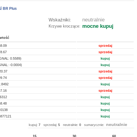
ź BR Plus
neutralnie
Wskaźniki:
mocne kupuj
Krzywe kroczące:
rtość
8.09
sprzedaj
8.67
sprzedaj
GNAL: 0.5589)
kupuj
GNAL: -0.0004)
kupuj
20.37
sprzedaj
9.74
sprzedaj
.8492
kupuj
7.16
sprzedaj
6312
kupuj
8.48
kupuj
.0138
kupuj
8877121
kupuj
neutralnie
kupuj:
7
sprzedaj:
5
neutralnie:
0
sumarycznie:
15
30
60