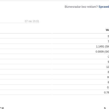
Biznesradar bez reklam?
Sprawd
07 sie 15:01
Wa
5
7
1.1491 (SI
0.0009 (SI
-
9
12
6
8
6
0
0.7
ce
5