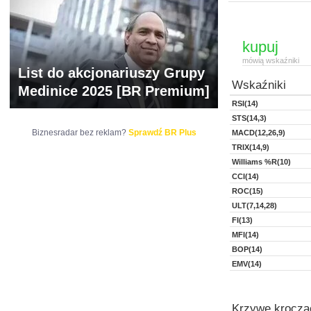
kupuj
mówią wskaźniki
List do akcjonariuszy Grupy
Wskaźniki
Medinice 2025 [BR Premium]
RSI(14)
STS(14,3)
Biznesradar bez reklam?
Sprawdź BR Plus
MACD(12,26,9)
TRIX(14,9)
Williams %R(10)
CCI(14)
ROC(15)
ULT(7,14,28)
FI(13)
MFI(14)
BOP(14)
EMV(14)
Krzywe kroczą