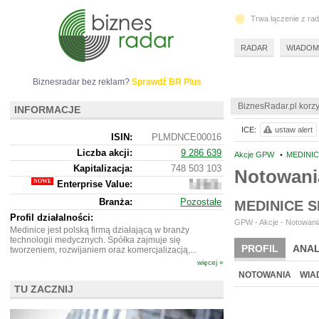
Trwa łączenie z ra
RADAR
WIADOM
Biznesradar bez reklam?
Sprawdź BR Plus
BiznesRadar.pl korzy
INFORMACJE
ICE:
ustaw alert
ISIN:
PLMDNCE00016
Liczba akcji:
9 286 639
Akcje GPW
•
MEDINIC
Kapitalizacja:
748 503 103
Notowani
Enterprise Value:
742
291
Branża:
Pozostałe
MEDINICE 
103
Profil działalności:
GPW - Akcje - Notowania
Medinice jest polską firmą działającą w branży
technologii medycznych. Spółka zajmuje się
PROFIL
ANAL
tworzeniem, rozwijaniem oraz komercjalizacją,...
więcej »
NOTOWANIA
WIA
TU ZACZNIJ