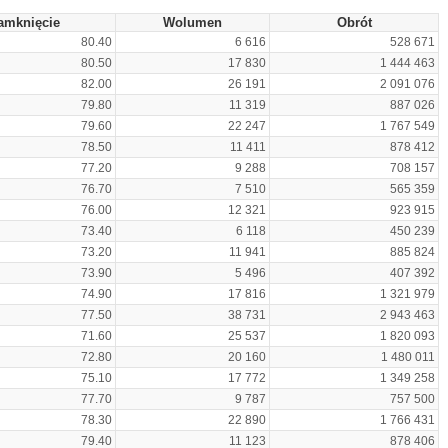
amknięcie
Wolumen
Obrót
80.40
6 616
528 671
80.50
17 830
1 444 463
82.00
26 191
2 091 076
79.80
11 319
887 026
79.60
22 247
1 767 549
78.50
11 411
878 412
77.20
9 288
708 157
76.70
7 510
565 359
76.00
12 321
923 915
73.40
6 118
450 239
73.20
11 941
885 824
73.90
5 496
407 392
74.90
17 816
1 321 979
77.50
38 731
2 943 463
71.60
25 537
1 820 093
72.80
20 160
1 480 011
75.10
17 772
1 349 258
77.70
9 787
757 500
78.30
22 890
1 766 431
79.40
11 123
878 406