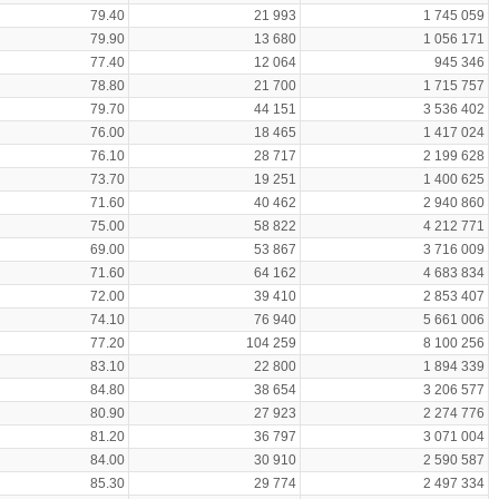
79.40
21 993
1 745 059
79.90
13 680
1 056 171
77.40
12 064
945 346
78.80
21 700
1 715 757
79.70
44 151
3 536 402
76.00
18 465
1 417 024
76.10
28 717
2 199 628
73.70
19 251
1 400 625
71.60
40 462
2 940 860
75.00
58 822
4 212 771
69.00
53 867
3 716 009
71.60
64 162
4 683 834
72.00
39 410
2 853 407
74.10
76 940
5 661 006
77.20
104 259
8 100 256
83.10
22 800
1 894 339
84.80
38 654
3 206 577
80.90
27 923
2 274 776
81.20
36 797
3 071 004
84.00
30 910
2 590 587
85.30
29 774
2 497 334