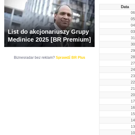
Data
06
05
04
List do akcjonariuszy Grupy
03
31
Medinice 2025 [BR Premium]
30
29
28
Biznesradar bez reklam?
Sprawdź BR Plus
27
24
23
22
21
20
17
16
15
14
13
10