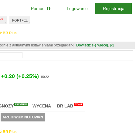
Pomoc
Logowanie
Rejestracja
PORTFEL
ź BR Plus
odnie z aktualnymi ustawieniami przeglądarki.
Dowiedz się więcej.
[x]
+0.20
(+0.25%)
15:22
PREMIUM
NOWE
GNOZY
WYCENA
BR LAB
ARCHIWUM NOTOWAŃ
ź BR Plus