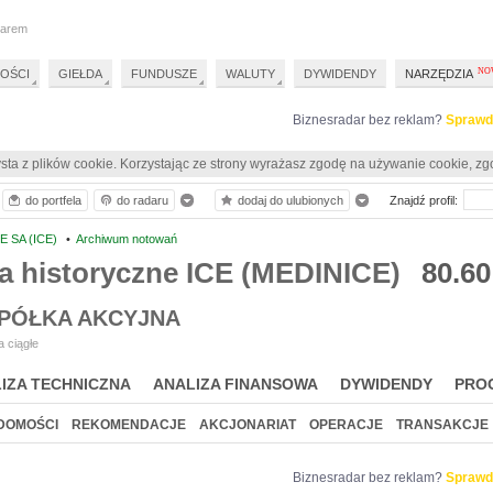
darem
OŚCI
GIEŁDA
FUNDUSZE
WALUTY
DYWIDENDY
NARZĘDZIA
Biznesradar bez reklam?
Sprawd
sta z plików cookie. Korzystając ze strony wyrażasz zgodę na używanie cookie, zg
do portfela
do radaru
dodaj do ulubionych
Znajdź profil:
E SA (ICE)
•
Archiwum notowań
a historyczne ICE (MEDINICE)
80.60
SPÓŁKA AKCYJNA
 ciągłe
IZA TECHNICZNA
ANALIZA FINANSOWA
DYWIDENDY
PRO
DOMOŚCI
REKOMENDACJE
AKCJONARIAT
OPERACJE
TRANSAKCJE
Biznesradar bez reklam?
Sprawd