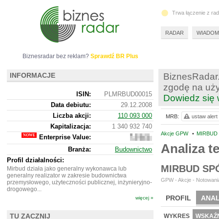
Trwa łączenie z ra
RADAR
WIADOM
Biznesradar bez reklam?
Sprawdź BR Plus
INFORMACJE
BiznesRadar.
zgodę na uży
ISIN:
PLMRBUD00015
Dowiedz się 
Data debiutu:
29.12.2008
Liczba akcji:
110 093 000
MRB:
ustaw alert
Kapitalizacja:
1 340 932 740
Akcje GPW
•
MIRBUD 
Enterprise Value:
1
705
Analiza 
Branża:
Budownictwo
940
740
Profil działalności:
MIRBUD SP
Mirbud działa jako generalny wykonawca lub
generalny realizator w zakresie budownictwa
GPW - Akcje - Notowania
przemysłowego, użyteczności publicznej, inżynieryjno-
drogowego...
PROFIL
ANAL
więcej »
WYCENA
BR 
TU ZACZNIJ
WYKRES
WSKAŹN