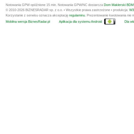
Notowania GPW opóźnione 15 min.
Notowania GPW/NC dostarcza
Dom Maklerski BDM 
© 2010-2026 BIZNESRADAR sp. z o.o. • Wszystkie prawa zastrzeżone • produkcja:
W3
Korzystanie z serwisu oznacza akceptację
regulaminu
. Prezentowanie kwotowania nie m
Mobilna wersja BiznesRadar.pl
Aplikacja dla systemu Android
Dla wła