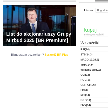
Interwał:
godzi
kupuj
List do akcjonariuszy Grupy
mówią wskaźniki
Mirbud 2025 [BR Premium]
Wskaźniki
RSI(14)
Biznesradar bez reklam?
Sprawdź BR Plus
STS(14,3)
MACD(12,26,9)
TRIX(14,9)
Williams %R(10)
CCI(14)
ROC(15)
ULT(7,14,28)
FI(13)
MFI(14)
BOP(14)
EMV(14)