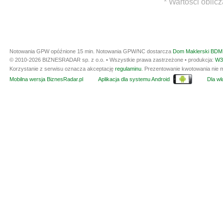
* Wartości oblic
Notowania GPW opóźnione 15 min.
Notowania GPW/NC dostarcza
Dom Maklerski BDM 
© 2010-2026 BIZNESRADAR sp. z o.o. • Wszystkie prawa zastrzeżone • produkcja:
W3
Korzystanie z serwisu oznacza akceptację
regulaminu
. Prezentowanie kwotowania nie m
Mobilna wersja BiznesRadar.pl
Aplikacja dla systemu Android
Dla wła