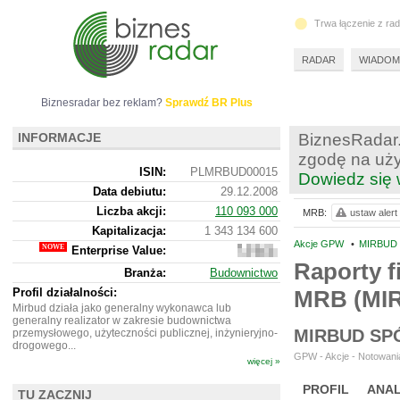
Trwa łączenie z ra
RADAR
WIADOM
Biznesradar bez reklam?
Sprawdź BR Plus
INFORMACJE
BiznesRadar.
zgodę na uży
ISIN:
PLMRBUD00015
Dowiedz się 
Data debiutu:
29.12.2008
Liczba akcji:
110 093 000
MRB:
ustaw alert
Kapitalizacja:
1 343 134 600
Akcje GPW
•
MIRBUD 
Enterprise Value:
1
708
Raporty f
Branża:
Budownictwo
142
600
Profil działalności:
MRB (MI
Mirbud działa jako generalny wykonawca lub
generalny realizator w zakresie budownictwa
MIRBUD SP
przemysłowego, użyteczności publicznej, inżynieryjno-
drogowego...
GPW - Akcje - Notowania
więcej »
PROFIL
ANAL
TU ZACZNIJ