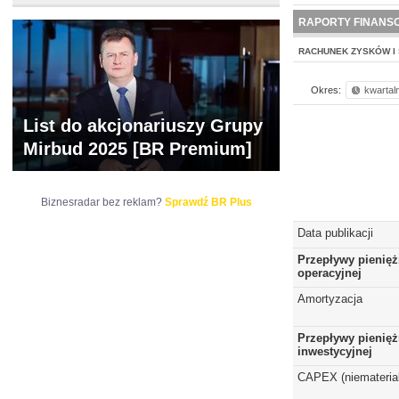
WYCENA
BR 
RAPORTY FINANS
RACHUNEK ZYSKÓW I 
Okres:
kwartal
List do akcjonariuszy Grupy
Mirbud 2025 [BR Premium]
Biznesradar bez reklam?
Sprawdź BR Plus
Data publikacji
Przepływy pienięż
operacyjnej
Amortyzacja
Przepływy pienięż
inwestycyjnej
CAPEX (niematerial