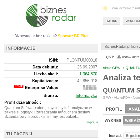
Trwa łączenie z ra
RADAR
WIADOM
Biznesradar bez reklam?
Sprawdź BR Plus
BiznesRadar.pl korzy
INFORMACJE
QNT:
ustaw alert
ISIN:
PLQNTUM00018
Data debiutu:
25.09.2007
Akcje GPW
•
QUANTU
Liczba akcji:
1 364 870
Analiza 
Kapitalizacja:
42 856 918
Enterprise Value:
34
QUANTUM S
568
Branża:
Informatyka
918
GPW - Akcje/PDA - Noto
Profil działalności:
Quantum Software oferuje systemy informatyczne w
PROFIL
ANAL
zakresie logistyki i zarządzania łańcuchem dostaw.
Sztandarowym produktem firmy jest pakiet...
WYKRES
WSKAŹN
więcej »
TU ZACZNIJ
Interwał:
godzi