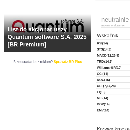
neutralnie
mówią wskaźniki
List do akcjonariuszy
Wskaźniki
Quantum software S.A. 2025
[BR Premium]
RSI(14)
STS(14,3)
MACD(12,26,9)
Biznesradar bez reklam?
Sprawdź BR Plus
TRIX(14,9)
Williams %R(10)
CCI(14)
ROC(15)
ULT(7,14,28)
FI(13)
MFI(14)
BOP(14)
EMV(14)
Krzywe kroczą