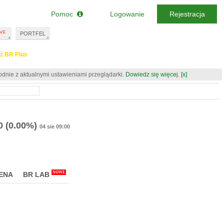
Pomoc
Logowanie
Rejestracja
PORTFEL
ź BR Plus
odnie z aktualnymi ustawieniami przeglądarki.
Dowiedz się więcej.
[x]
0
(0.00%)
04 sie 09:00
NOWE
ENA
BR LAB