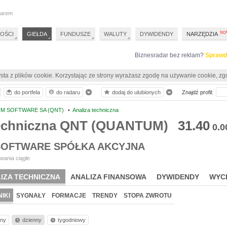
darem
OŚCI
GIEŁDA
FUNDUSZE
WALUTY
DYWIDENDY
NARZĘDZIA
Biznesradar bez reklam?
Sprawd
sta z plików cookie. Korzystając ze strony wyrażasz zgodę na używanie cookie, zg
do portfela
do radaru
dodaj do ulubionych
Znajdź profil:
M SOFTWARE SA (QNT)
•
Analiza techniczna
techniczna QNT (QUANTUM)
31.40
0.0
OFTWARE SPÓŁKA AKCYJNA
wania ciągłe
IZA TECHNICZNA
ANALIZA FINANSOWA
DYWIDENDY
WYC
IKI
SYGNAŁY
FORMACJE
TRENDY
STOPA ZWROTU
nny
dzienny
tygodniowy