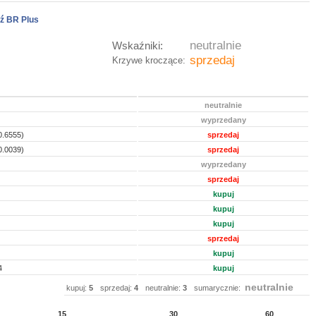
ź BR Plus
neutralnie
Wskaźniki:
sprzedaj
Krzywe kroczące:
neutralnie
wyprzedany
0.6555)
sprzedaj
0.0039)
sprzedaj
wyprzedany
sprzedaj
kupuj
kupuj
kupuj
sprzedaj
kupuj
4
kupuj
neutralnie
kupuj:
5
sprzedaj:
4
neutralnie:
3
sumarycznie:
15
30
60