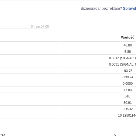
Biznesradar bez reklam?
Sprawd
04 sie 07:00
Wartość
46.80
5.88
0.3512 (SIGNAL: 
0.0031 (SIGNAL: 
-93.75
-130.74
0.0000
47.83
518
30.91
0.1532
10.1250114
ce
5