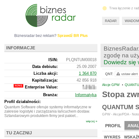
Trwa łączenie z ra
RADAR
WIADOM
Biznesradar bez reklam?
Sprawdź BR Plus
INFORMACJE
BiznesRadar.
zgodę na uży
ISIN:
PLQNTUM00018
Dowiedz się 
Data debiutu:
25.09.2007
Liczba akcji:
1 364 870
QNT:
ustaw alert
Kapitalizacja:
42 856 918
Akcje GPW
•
QUANTU
Enterprise Value:
34
568
Stopa zw
Branża:
Informatyka
918
Profil działalności:
QUANTUM S
Quantum Software oferuje systemy informatyczne w
zakresie logistyki i zarządzania łańcuchem dostaw.
GPW - Akcje/PDA - Noto
Sztandarowym produktem firmy jest pakiet...
więcej »
PROFIL
ANAL
TU ZACZNIJ
NOWE
BR LAB
WYKRES
WSKAŹN