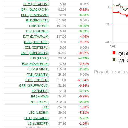
BCM (BETACOM)
5.18
0.00%
0
BPN (BLACKPOIN)
0.286
-5.92%
BSN (BRAINSCAN)
12.30
+6.03%
BTK (BIZTECH)
0.1390
0.00%
-20
CMP (COMP)
101.20
+0.20%
CST (CSTORE)
5.10
+0.99%
DAT (DATAWALK)
137.00
-4.46%
DTR (DIGITREE)
9.80
-2.97%
-40
5/08
EDL (EDITELPL)
5.80
0.00%
QU
EMP (EMPLOCITY)
0.276
-10.97%
EUV (EUVIC)
23.60
+4.42%
WIG
EXA (EXAMOBILE)
3.38
-2.31%
EXM (EXIMIT)
115.00
+2.68%
Przy obliczaniu 
FAB (FABRITY)
26.20
0.00%
FTH (FINTECH)
0.1000
-61.54%
GPP (GRUPRACUJ)
52.90
-0.94%
IFA (INFRA)
2.23
+3.24%
IFI (IFIRMA)
24.90
-0.99%
INTL (INTEL)
370.05
+0.03%
KBJ
24.20
-1.63%
LEG (LEGIMI)
29.20
-5.81%
LGT (LGTRADE)
2.02
+5.21%
LSI (LSISOFT)
57.20
-1.04%