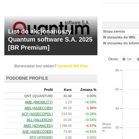
List do akcjonariuszy
Stopa zwrotu
W stosunku do WIG
Quantum software S.A. 2025
W stosunku do Infor
[BR Premium]
Okres:
1m
Biznesradar bez reklam?
Sprawdź BR Plus
80
PODOBNE PROFILE
60
Profil
Kurs
Zmiana %
QNT (QUANTUM)
31.40
0.00%
4MB (4MOBILITY)
1.23
+6.03%
ABS (ASSECOBS)
86.00
-1.38%
40
ACP (ASSECOPOL)
214.00
+0.28%
ALL (AILLERON)
15.00
+0.54%
Stopa
AMD (ADVANCED)
1798.00
-6.57%
zwrotu
20
%
ASE (ASSECOSEE)
74.80
+0.81%
ATD (ATENDE)
3.96
0.00%