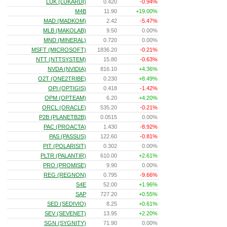
LUK (LUKARDI)
0.420
-0.94%
M4B
11.90
+19.00%
MAD (MADKOM)
2.42
-5.47%
MLB (MAKOLAB)
9.50
0.00%
MND (MINERAL)
0.720
0.00%
MSFT (MICROSOFT)
1836.20
-0.21%
NTT (NTTSYSTEM)
15.80
-0.63%
NVDA (NVIDIA)
816.10
+4.36%
O2T (ONE2TRIBE)
0.230
+8.49%
OPI (OPTIGIS)
0.418
-1.42%
OPM (OPTEAM)
6.20
+4.20%
ORCL (ORACLE)
535.20
-0.21%
P2B (PLANETB2B)
0.0515
0.00%
PAC (PROACTA)
1.430
-8.92%
PAS (PASSUS)
122.60
-0.81%
PIT (POLARISIT)
0.302
0.00%
PLTR (PALANTIR)
610.00
+2.61%
PRO (PROMISE)
9.90
0.00%
REG (REGNON)
0.795
-9.66%
S4E
52.00
+1.96%
SAP
727.20
+0.55%
SED (SEDIVIO)
8.25
+0.61%
SEV (SEVENET)
13.95
+2.20%
SGN (SYGNITY)
71.90
0.00%