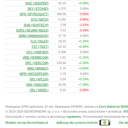
SHO (SHOPER)
42.10
+0.48%
SKY (STOHID)
1.570
0.00%
SPR (SPYROSOFT)
398.00
-0.50%
STS (SATIS)
0.232
-0.85%
SUN (SUNTECH)
2.58
-1.53%
SVRS (SILVAIR-REGS)
4.10
-0.49%
SWM (SWMANSION)
27.70
0.00%
TLX (TALEX)
18.20
+2.25%
TXT (TEXT)
52.15
+0.48%
UFC (UNIFIED)
0.300
0.00%
VRB (VERBICOM)
1.62
+1.25%
VRC (VERCOM)
135.60
+2.26%
WAS (WASKO)
5.76
+3.60%
WPR (WOODPCKR)
2.70
0.00%
XPL (XPLUS)
3.03
+0.33%
YAN (YANOSIK)
16.00
+7.38%
YRL (YARRL)
6.02
-0.99%
Notowania GPW opóźnione 15 min.
Notowania GPW/NC dostarcza
Dom Maklerski BDM 
© 2010-2026 BIZNESRADAR sp. z o.o. • Wszystkie prawa zastrzeżone • produkcja:
W3
Korzystanie z serwisu oznacza akceptację
regulaminu
. Prezentowanie kwotowania nie m
Mobilna wersja BiznesRadar.pl
Aplikacja dla systemu Android
Dla wła