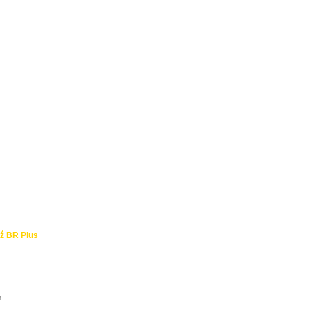
ź BR Plus
...