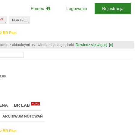
Pomoc
Logowanie
Rejestracja
PORTFEL
ź BR Plus
odnie z aktualnymi ustawieniami przeglądarki.
Dowiedz się więcej.
[x]
9:00
NOWE
ENA
BR LAB
ARCHIWUM NOTOWAŃ
ź BR Plus