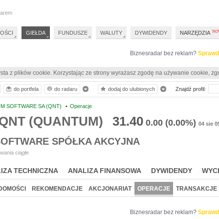
darem
OŚCI
GIEŁDA
FUNDUSZE
WALUTY
DYWIDENDY
NARZĘDZIA
Biznesradar bez reklam?
Sprawd
sta z plików cookie. Korzystając ze strony wyrażasz zgodę na używanie cookie, zg
do portfela
do radaru
dodaj do ulubionych
Znajdź profil:
M SOFTWARE SA (QNT)
•
Operacje
e QNT (QUANTUM)
31.40
0.00
(0.00%)
04 sie 0
OFTWARE SPÓŁKA AKCYJNA
wania ciągłe
IZA TECHNICZNA
ANALIZA FINANSOWA
DYWIDENDY
WYC
DOMOŚCI
REKOMENDACJE
AKCJONARIAT
OPERACJE
TRANSAKCJE
Biznesradar bez reklam?
Sprawd