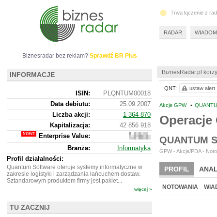
Trwa łączenie z ra
RADAR
WIADOM
Biznesradar bez reklam?
Sprawdź BR Plus
BiznesRadar.pl korzy
INFORMACJE
QNT:
ustaw alert
ISIN:
PLQNTUM00018
Data debiutu:
25.09.2007
Akcje GPW
•
QUANTU
Liczba akcji:
1 364 870
Operacj
Kapitalizacja:
42 856 918
Enterprise Value:
34
QUANTUM S
568
Branża:
Informatyka
918
GPW - Akcje/PDA - Noto
Profil działalności:
Quantum Software oferuje systemy informatyczne w
PROFIL
ANAL
zakresie logistyki i zarządzania łańcuchem dostaw.
Sztandarowym produktem firmy jest pakiet...
NOTOWANIA
WIA
więcej »
TU ZACZNIJ