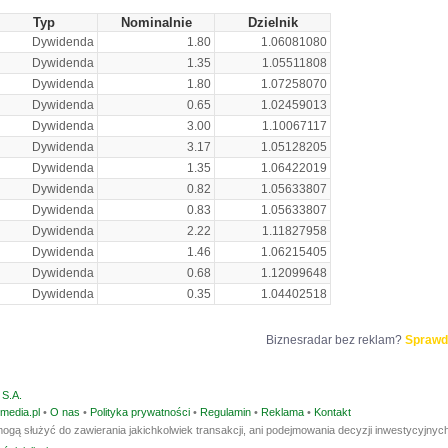
Typ
Nominalnie
Dzielnik
Dywidenda
1.80
1.06081080
Dywidenda
1.35
1.05511808
Dywidenda
1.80
1.07258070
Dywidenda
0.65
1.02459013
Dywidenda
3.00
1.10067117
Dywidenda
3.17
1.05128205
Dywidenda
1.35
1.06422019
Dywidenda
0.82
1.05633807
Dywidenda
0.83
1.05633807
Dywidenda
2.22
1.11827958
Dywidenda
1.46
1.06215405
Dywidenda
0.68
1.12099648
Dywidenda
0.35
1.04402518
Biznesradar bez reklam?
Sprawd
S.A.
media.pl
•
O nas
•
Polityka prywatności
•
Regulamin
•
Reklama
•
Kontakt
ogą służyć do zawierania jakichkolwiek transakcji, ani podejmowania decyzji inwestycyjnych