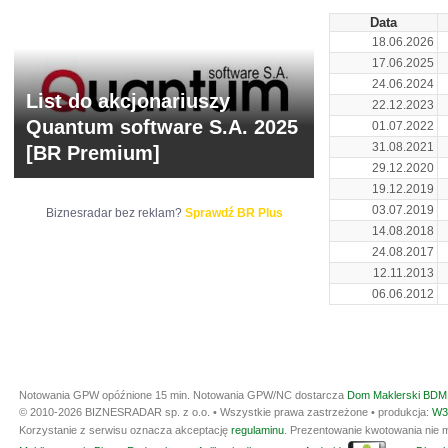
Data
18.06.2026
17.06.2025
24.06.2024
List do akcjonariuszy
22.12.2023
Quantum software S.A. 2025
01.07.2022
31.08.2021
[BR Premium]
29.12.2020
19.12.2019
03.07.2019
Biznesradar bez reklam?
Sprawdź BR Plus
14.08.2018
24.08.2017
12.11.2013
06.06.2012
Notowania GPW opóźnione 15 min.
Notowania GPW/NC dostarcza
Dom Maklerski BDM 
© 2010-2026 BIZNESRADAR sp. z o.o. • Wszystkie prawa zastrzeżone • produkcja:
W3
Korzystanie z serwisu oznacza akceptację
regulaminu
. Prezentowanie kwotowania nie m