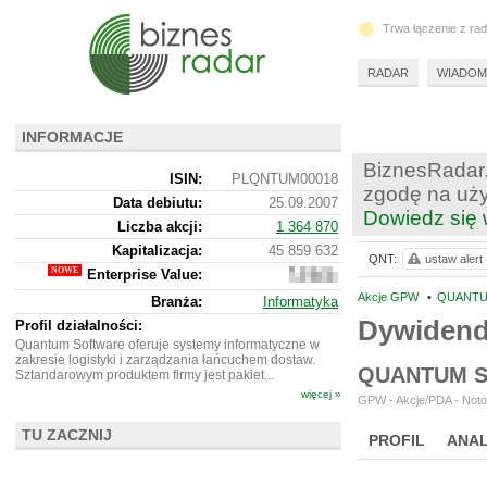
Trwa łączenie z ra
RADAR
WIADOM
INFORMACJE
BiznesRadar.
ISIN:
PLQNTUM00018
zgodę na uży
Data debiutu:
25.09.2007
Dowiedz się 
Liczba akcji:
1 364 870
Kapitalizacja:
45 859 632
QNT:
ustaw alert
Enterprise Value:
37
571
Akcje GPW
•
QUANTU
Branża:
Informatyka
632
Dywiden
Profil działalności:
Quantum Software oferuje systemy informatyczne w
zakresie logistyki i zarządzania łańcuchem dostaw.
QUANTUM S
Sztandarowym produktem firmy jest pakiet...
więcej »
GPW - Akcje/PDA - Noto
TU ZACZNIJ
PROFIL
ANAL
NOWE
BR LAB