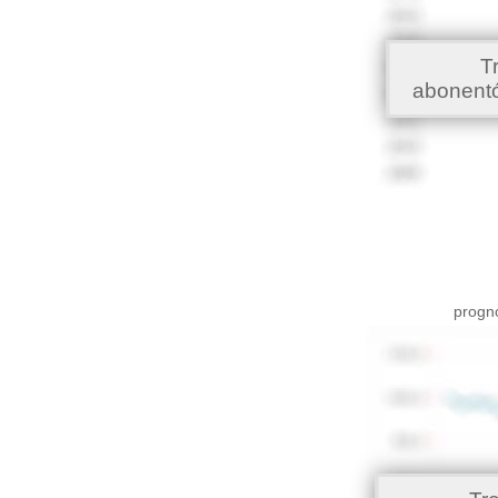
T
abonent
progno