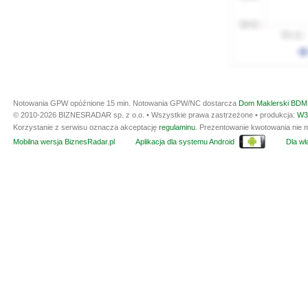
Notowania GPW opóźnione 15 min.
Notowania GPW/NC dostarcza
Dom Maklerski BDM 
© 2010-2026 BIZNESRADAR sp. z o.o. • Wszystkie prawa zastrzeżone • produkcja:
W3
Korzystanie z serwisu oznacza akceptację
regulaminu
. Prezentowanie kwotowania nie m
Mobilna wersja BiznesRadar.pl
Aplikacja dla systemu Android
Dla wła