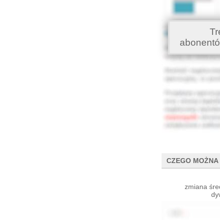
Tr
abonentó
CZEGO MOŻNA 
zmiana śre
dy