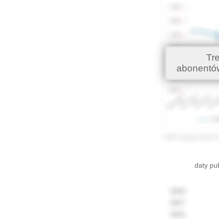
Tr
abonentó
daty pu