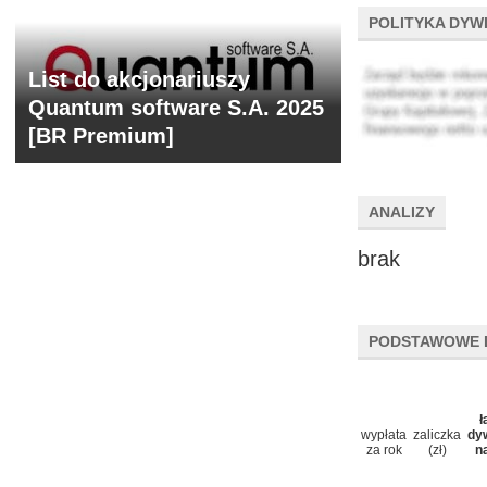
POLITYKA DYW
List do akcjonariuszy
Quantum software S.A. 2025
[BR Premium]
ANALIZY
brak
PODSTAWOWE 
ł
wypłata
zaliczka
dy
za rok
(zł)
n