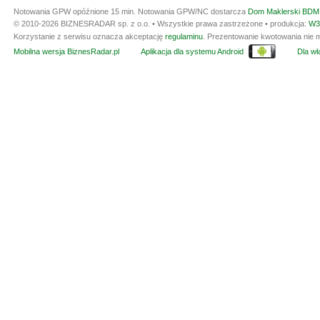
Notowania GPW opóźnione 15 min.
Notowania GPW/NC dostarcza
Dom Maklerski BDM 
© 2010-2026 BIZNESRADAR sp. z o.o. • Wszystkie prawa zastrzeżone • produkcja:
W3
Korzystanie z serwisu oznacza akceptację
regulaminu
. Prezentowanie kwotowania nie m
Mobilna wersja BiznesRadar.pl
Aplikacja dla systemu Android
Dla wła