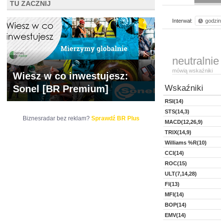
TU ZACZNIJ
Interwał:
godzi
neutralnie
mówią wskaźniki
Wiesz w co inwestujesz:
Sonel [BR Premium]
Wskaźniki
RSI(14)
STS(14,3)
Biznesradar bez reklam?
Sprawdź BR Plus
MACD(12,26,9)
TRIX(14,9)
Williams %R(10)
CCI(14)
ROC(15)
ULT(7,14,28)
FI(13)
MFI(14)
BOP(14)
EMV(14)