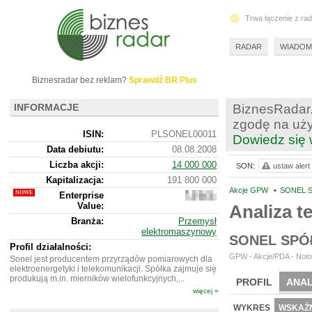
Trwa łączenie z ra
RADAR
WIADOM
Biznesradar bez reklam?
Sprawdź BR Plus
INFORMACJE
BiznesRadar.
zgodę na uży
ISIN:
PLSONEL00011
Dowiedz się 
Data debiutu:
08.08.2008
Liczba akcji:
14 000 000
SON:
ustaw alert
Kapitalizacja:
191 800 000
Akcje GPW
•
SONEL S
Enterprise
173
Value:
372
Analiza 
000
Branża:
Przemysł
elektromaszynowy
SONEL SPÓ
Profil działalności:
GPW - Akcje/PDA - Noto
Sonel jest producentem przyrządów pomiarowych dla
elektroenergetyki i telekomunikacji. Spółka zajmuje się
produkują m.in. mierników wielofunkcyjnych,...
PROFIL
ANAL
więcej »
WYCENA
BR 
WYKRES
WSKAŹN