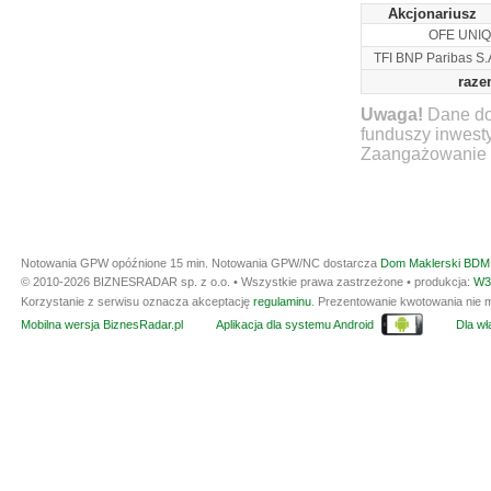
Akcjonariusz
OFE UNI
TFI BNP Paribas S.
raz
Uwaga!
Dane do
funduszy inwest
Zaangażowanie ty
Notowania GPW opóźnione 15 min.
Notowania GPW/NC dostarcza
Dom Maklerski BDM 
© 2010-2026 BIZNESRADAR sp. z o.o. • Wszystkie prawa zastrzeżone • produkcja:
W3
Korzystanie z serwisu oznacza akceptację
regulaminu
. Prezentowanie kwotowania nie m
Mobilna wersja BiznesRadar.pl
Aplikacja dla systemu Android
Dla wła