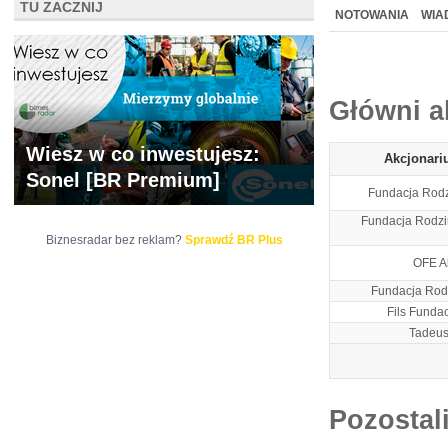
TU ZACZNIJ
WYCENA
BR 
NOTOWANIA
WIA
ARCHIWUM NOTO
Główni a
Wiesz w co inwestujesz:
Akcjonari
Sonel [BR Premium]
Fundacja Rod
Fundacja Rodzi
Biznesradar bez reklam?
Sprawdź BR Plus
OFE Al
Fundacja Rod
Fils Funda
Tadeus
Pozostal