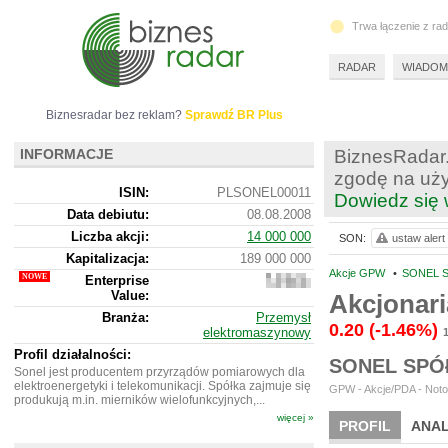
Trwa łączenie z ra
RADAR
WIADOM
Biznesradar bez reklam?
Sprawdź BR Plus
INFORMACJE
BiznesRadar.
zgodę na uży
ISIN:
PLSONEL00011
Dowiedz się 
Data debiutu:
08.08.2008
Liczba akcji:
14 000 000
SON:
ustaw alert
Kapitalizacja:
189 000 000
Akcje GPW
•
SONEL S
Enterprise
170
Value:
572
Akcjonari
000
Branża:
Przemysł
0.20
(-1.46%)
elektromaszynowy
Profil działalności:
SONEL SPÓ
Sonel jest producentem przyrządów pomiarowych dla
elektroenergetyki i telekomunikacji. Spółka zajmuje się
GPW - Akcje/PDA - Noto
produkują m.in. mierników wielofunkcyjnych,...
więcej »
PROFIL
ANAL