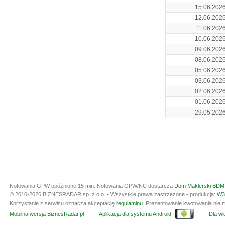
15.06.202
12.06.202
11.06.202
10.06.202
09.06.202
08.06.202
05.06.202
03.06.202
02.06.202
01.06.202
29.05.202
Notowania GPW opóźnione 15 min.
Notowania GPW/NC dostarcza
Dom Maklerski BDM 
© 2010-2026 BIZNESRADAR sp. z o.o. • Wszystkie prawa zastrzeżone • produkcja:
W3
Korzystanie z serwisu oznacza akceptację
regulaminu
. Prezentowanie kwotowania nie m
Mobilna wersja BiznesRadar.pl
Aplikacja dla systemu Android
Dla wła