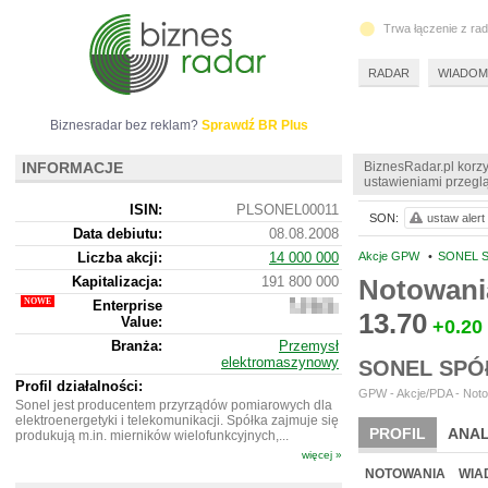
Trwa łączenie z ra
RADAR
WIADOM
Biznesradar bez reklam?
Sprawdź BR Plus
INFORMACJE
BiznesRadar.pl korzy
ustawieniami przeglą
ISIN:
PLSONEL00011
SON:
ustaw alert
Data debiutu:
08.08.2008
Liczba akcji:
14 000 000
Akcje GPW
•
SONEL S
Kapitalizacja:
191 800 000
Notowani
Enterprise
173
13.70
Value:
372
+0.20
000
Branża:
Przemysł
elektromaszynowy
SONEL SPÓ
Profil działalności:
GPW - Akcje/PDA - Noto
Sonel jest producentem przyrządów pomiarowych dla
elektroenergetyki i telekomunikacji. Spółka zajmuje się
PROFIL
ANAL
produkują m.in. mierników wielofunkcyjnych,...
więcej »
WYCENA
BR 
NOTOWANIA
WIA