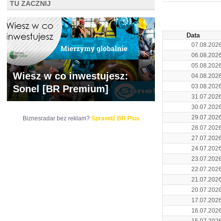
TU ZACZNIJ
ARCHIWUM NOTO
Data
07.08.202
06.08.202
05.08.202
Wiesz w co inwestujesz:
04.08.202
03.08.202
Sonel [BR Premium]
31.07.202
30.07.202
29.07.202
Biznesradar bez reklam?
Sprawdź BR Plus
28.07.202
27.07.202
24.07.202
23.07.202
22.07.202
21.07.202
20.07.202
17.07.202
16.07.202