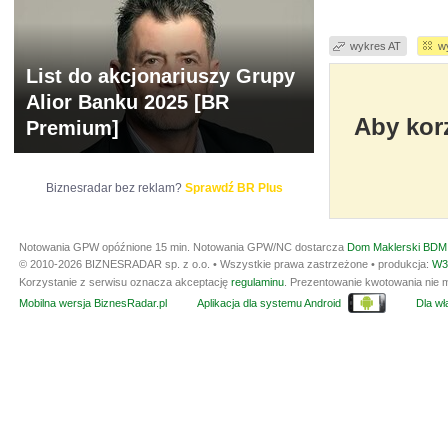
wykres AT
w
List do akcjonariuszy Grupy
Alior Banku 2025 [BR
Aby korz
Premium]
Biznesradar bez reklam?
Sprawdź BR Plus
Notowania GPW opóźnione 15 min.
Notowania GPW/NC dostarcza
Dom Maklerski BDM 
© 2010-2026 BIZNESRADAR sp. z o.o. • Wszystkie prawa zastrzeżone • produkcja:
W3
Korzystanie z serwisu oznacza akceptację
regulaminu
. Prezentowanie kwotowania nie m
Mobilna wersja BiznesRadar.pl
Aplikacja dla systemu Android
Dla wła