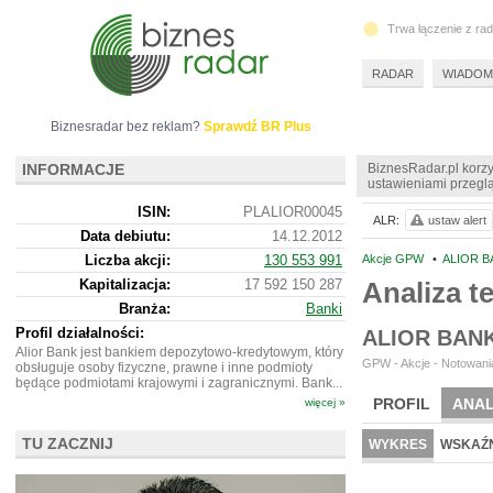
Trwa łączenie z ra
RADAR
WIADOM
Biznesradar bez reklam?
Sprawdź BR Plus
INFORMACJE
BiznesRadar.pl korzy
ustawieniami przeglą
ISIN:
PLALIOR00045
ALR:
ustaw alert
Data debiutu:
14.12.2012
Liczba akcji:
130 553 991
Akcje GPW
•
ALIOR B
Kapitalizacja:
17 592 150 287
Analiza t
Branża:
Banki
Profil działalności:
ALIOR BAN
Alior Bank jest bankiem depozytowo-kredytowym, który
GPW - Akcje - Notowania
obsługuje osoby fizyczne, prawne i inne podmioty
będące podmiotami krajowymi i zagranicznymi. Bank...
PROFIL
ANAL
więcej »
WYCENA
BR 
TU ZACZNIJ
WYKRES
WSKAŹN