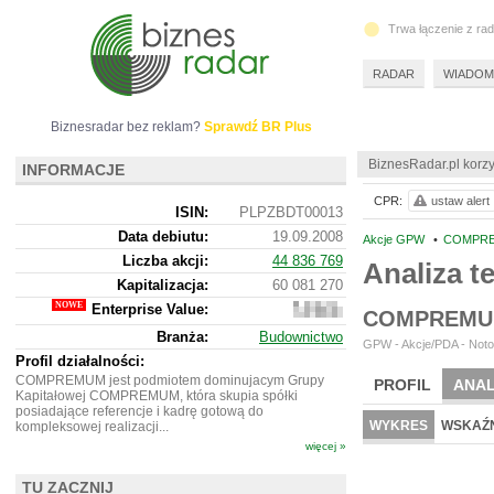
Trwa łączenie z ra
RADAR
WIADOM
Biznesradar bez reklam?
Sprawdź BR Plus
BiznesRadar.pl korzy
INFORMACJE
CPR:
ustaw alert
ISIN:
PLPZBDT00013
Data debiutu:
19.09.2008
Akcje GPW
•
COMPRE
Liczba akcji:
44 836 769
Analiza 
Kapitalizacja:
60 081 270
Enterprise Value:
168
COMPREMU
103
Branża:
Budownictwo
270
GPW - Akcje/PDA - Noto
Profil działalności:
COMPREMUM jest podmiotem dominujacym Grupy
PROFIL
ANAL
Kapitałowej COMPREMUM, która skupia spółki
posiadające referencje i kadrę gotową do
WYKRES
WSKAŹN
kompleksowej realizacji...
więcej »
TU ZACZNIJ