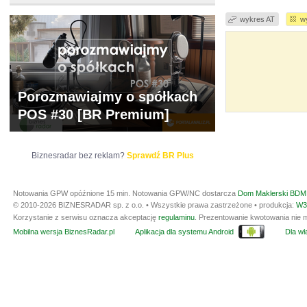
wykres AT
w
Porozmawiajmy o spółkach
POS #30 [BR Premium]
Biznesradar bez reklam?
Sprawdź BR Plus
Notowania GPW opóźnione 15 min.
Notowania GPW/NC dostarcza
Dom Maklerski BDM 
© 2010-2026 BIZNESRADAR sp. z o.o. • Wszystkie prawa zastrzeżone • produkcja:
W3
Korzystanie z serwisu oznacza akceptację
regulaminu
. Prezentowanie kwotowania nie m
Mobilna wersja BiznesRadar.pl
Aplikacja dla systemu Android
Dla wła