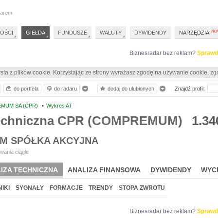
darem
OŚCI
GIEŁDA
FUNDUSZE
WALUTY
DYWIDENDY
NARZĘDZIA
Biznesradar bez reklam?
Sprawd
sta z plików cookie. Korzystając ze strony wyrażasz zgodę na używanie cookie, zg
do portfela
do radaru
dodaj do ulubionych
Znajdź profil:
MUM SA (CPR)
•
Wykres AT
techniczna CPR (COMPREMUM)
1.34
M SPÓŁKA AKCYJNA
wania ciągłe
IZA TECHNICZNA
ANALIZA FINANSOWA
DYWIDENDY
WYC
IKI
SYGNAŁY
FORMACJE
TRENDY
STOPA ZWROTU
Biznesradar bez reklam?
Sprawd