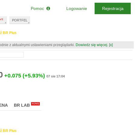
Pomoc
Logowanie
Rejestracja
PORTFEL
ź BR Plus
odnie z aktualnymi ustawieniami przeglądarki.
Dowiedz się więcej.
[x]
0
+0.075
(+5.93%)
07 sie 17:04
NOWE
ENA
BR LAB
ź BR Plus