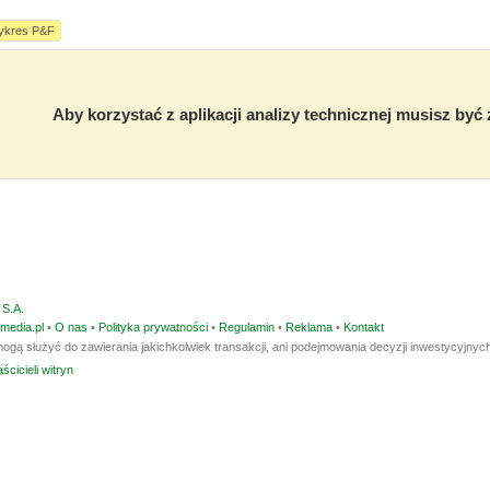
ykres P&F
Aby korzystać z aplikacji analizy technicznej musisz by
S.A.
media.pl
•
O nas
•
Polityka prywatności
•
Regulamin
•
Reklama
•
Kontakt
ogą służyć do zawierania jakichkolwiek transakcji, ani podejmowania decyzji inwestycyjnych
ścicieli witryn