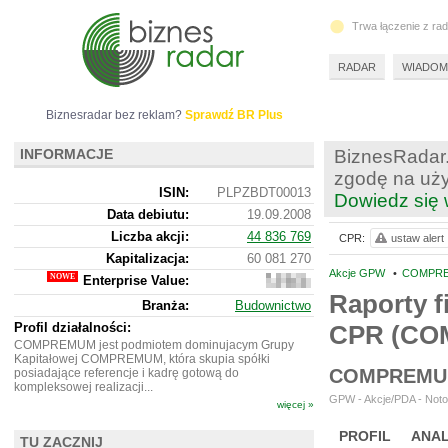
Trwa łączenie z ra
RADAR
WIADOM
Biznesradar bez reklam?
Sprawdź BR Plus
INFORMACJE
BiznesRadar.
zgodę na uży
ISIN:
PLPZBDT00013
Dowiedz się 
Data debiutu:
19.09.2008
Liczba akcji:
44 836 769
CPR:
ustaw alert
Kapitalizacja:
60 081 270
Akcje GPW
•
COMPRE
Enterprise Value:
168
103
Raporty f
Branża:
Budownictwo
270
Profil działalności:
CPR (C
COMPREMUM jest podmiotem dominujacym Grupy
Kapitałowej COMPREMUM, która skupia spółki
COMPREMU
posiadające referencje i kadrę gotową do
kompleksowej realizacji...
GPW - Akcje/PDA - Noto
więcej »
PROFIL
ANAL
TU ZACZNIJ