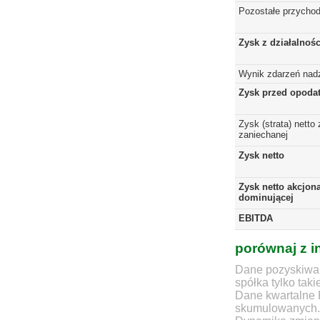
Pozostałe przychod
Zysk z działalnoś
Wynik zdarzeń nad
Zysk przed opoda
Zysk (strata) netto 
zaniechanej
Zysk netto
Zysk netto akcjona
dominującej
EBITDA
porównaj z i
Dane pozyskiwan
spółka tylko taki
Dane kwartalne 
skumulowanych.