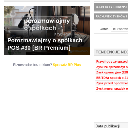
NOWE
BR LAB
RAPORTY FINANS
RACHUNEK ZYSKÓW I 
Okres:
kwartal
Porozmawiajmy o spółkach
POS #30 [BR Premium]
TENDENCJE NE
Przychody ze sprzeda
Biznesradar bez reklam?
Sprawdź BR Plus
Zysk ze sprzedaży: s
Zysk operacyjny (EBI
EBITDA: spadek o 21
Zysk przed opodatko
Zysk netto: spadek o
Data publikacji