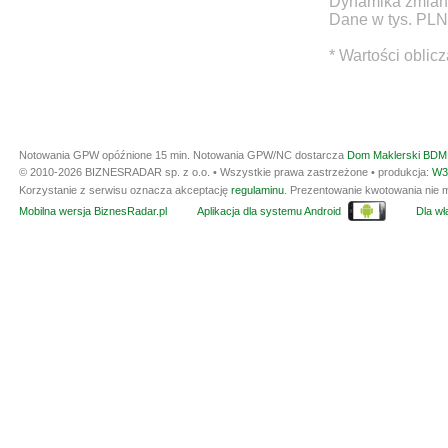
Dynamika zmian d
Dane w tys. PLN
* Wartości oblic
Notowania GPW opóźnione 15 min.
Notowania GPW/NC dostarcza
Dom Maklerski BDM 
© 2010-2026 BIZNESRADAR sp. z o.o. • Wszystkie prawa zastrzeżone • produkcja:
W3
Korzystanie z serwisu oznacza akceptację
regulaminu
. Prezentowanie kwotowania nie m
Mobilna wersja BiznesRadar.pl
Aplikacja dla systemu Android
Dla wła