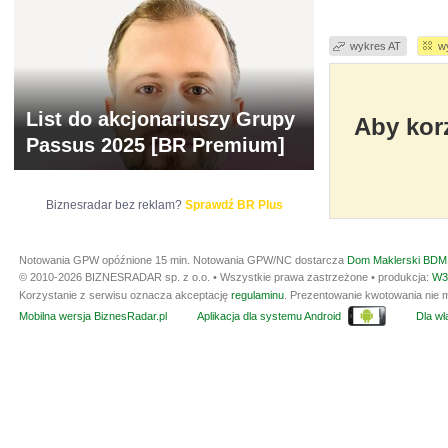
wykres AT
w
List do akcjonariuszy Grupy
Aby korz
Passus 2025 [BR Premium]
Biznesradar bez reklam?
Sprawdź BR Plus
Notowania GPW opóźnione 15 min.
Notowania GPW/NC dostarcza
Dom Maklerski BDM 
© 2010-2026 BIZNESRADAR sp. z o.o. • Wszystkie prawa zastrzeżone • produkcja:
W3
Korzystanie z serwisu oznacza akceptację
regulaminu
. Prezentowanie kwotowania nie m
Mobilna wersja BiznesRadar.pl
Aplikacja dla systemu Android
Dla wła