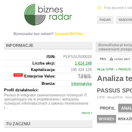
Trwa łączenie z ra
RADAR
WIADOM
Biznesradar bez reklam?
Sprawdź BR Plus
INFORMACJE
BiznesRadar.pl korzy
ustawieniami przeglą
ISIN:
PLPSSUS00018
PAS:
ustaw alert
Liczba akcji:
1 614 249
Kapitalizacja:
195 324 129
Akcje GPW
•
PASSUS 
Enterprise Value:
Analiza 
192
423
Branża:
Informatyka
129
PASSUS SP
Profil działalności:
Passus to integrator zaawansowanych rozwiązań IT,
GPW - Akcje/PDA - Noto
specjalizujący się w projektowaniu i wdrażaniu
rozwiązań informatycznych z zakresu monitorowania
i...
PROFIL
ANAL
więcej »
NOWE
BR LAB
WYKRES
WSKAŹN
TU ZACZNIJ