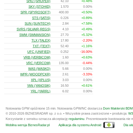
SHO (SHOPER)
42.10
+0.48%
SKY (STOHID)
1.570
0.00%
SPR (SPYROSOFT)
400.00
+0.50%
STS (SATIS)
0.226
+0.89%
SUN (SUNTECH)
2.84
+7.58%
SVRS (SILVAIR-REGS)
4.10
+0.49%
SWM (SWMANSION)
27.70
+5.32%
TLX (TALEX)
17.80
-2.20%
TXT (TEXT)
52.40
+1.16%
UFC (UNIFIED)
0.252
-16.00%
VRB (VERBICOM)
1.60
+0.63%
VRC (VERCOM)
135.00
-0.44%
WAS (WASKO)
5.66
0.00%
WPR (WOODPCKR)
2.61
-3.33%
XPL (XPLUS)
3.03
0.00%
YAN (YANOSIK)
16.50
+0.61%
YRL (YARRL)
6.02
0.00%
Notowania GPW opóźnione 15 min.
Notowania GPW/NC dostarcza
Dom Maklerski BDM 
© 2010-2026 BIZNESRADAR sp. z o.o. • Wszystkie prawa zastrzeżone • produkcja:
W3
Korzystanie z serwisu oznacza akceptację
regulaminu
. Prezentowanie kwotowania nie m
Mobilna wersja BiznesRadar.pl
Aplikacja dla systemu Android
Dla wła