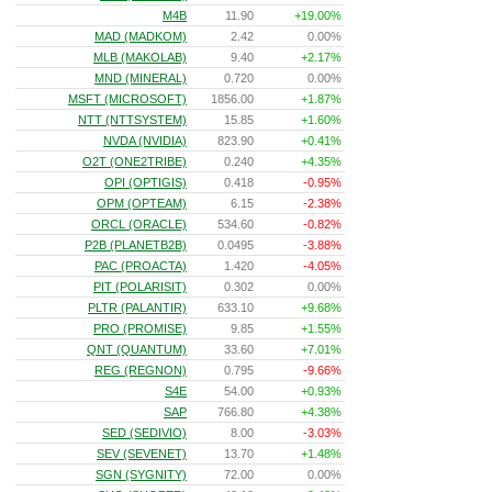
M4B
11.90
+19.00%
MAD (MADKOM)
2.42
0.00%
MLB (MAKOLAB)
9.40
+2.17%
MND (MINERAL)
0.720
0.00%
MSFT (MICROSOFT)
1856.00
+1.87%
NTT (NTTSYSTEM)
15.85
+1.60%
NVDA (NVIDIA)
823.90
+0.41%
O2T (ONE2TRIBE)
0.240
+4.35%
OPI (OPTIGIS)
0.418
-0.95%
OPM (OPTEAM)
6.15
-2.38%
ORCL (ORACLE)
534.60
-0.82%
P2B (PLANETB2B)
0.0495
-3.88%
PAC (PROACTA)
1.420
-4.05%
PIT (POLARISIT)
0.302
0.00%
PLTR (PALANTIR)
633.10
+9.68%
PRO (PROMISE)
9.85
+1.55%
QNT (QUANTUM)
33.60
+7.01%
REG (REGNON)
0.795
-9.66%
S4E
54.00
+0.93%
SAP
766.80
+4.38%
SED (SEDIVIO)
8.00
-3.03%
SEV (SEVENET)
13.70
+1.48%
SGN (SYGNITY)
72.00
0.00%