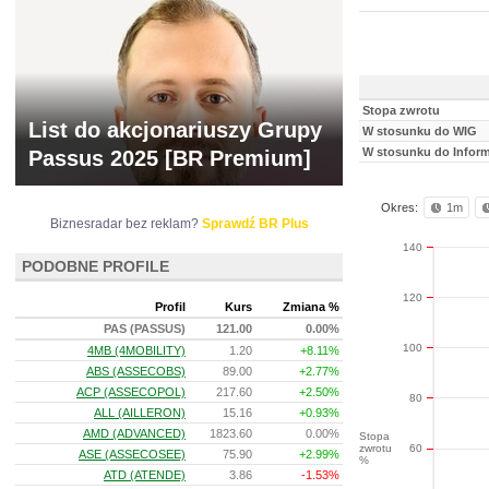
Stopa zwrotu
List do akcjonariuszy Grupy
W stosunku do WIG
W stosunku do Infor
Passus 2025 [BR Premium]
Okres:
1m
Biznesradar bez reklam?
Sprawdź BR Plus
140
PODOBNE PROFILE
120
Profil
Kurs
Zmiana %
PAS (PASSUS)
121.00
0.00%
100
4MB (4MOBILITY)
1.20
+8.11%
ABS (ASSECOBS)
89.00
+2.77%
ACP (ASSECOPOL)
217.60
+2.50%
80
ALL (AILLERON)
15.16
+0.93%
AMD (ADVANCED)
1823.60
0.00%
Stopa
zwrotu
60
ASE (ASSECOSEE)
75.90
+2.99%
%
ATD (ATENDE)
3.86
-1.53%