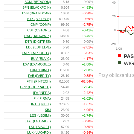
BCM (BETACOM)
5.18
0.00%
40
BPN (BLACKPOIN)
0.304
+4.83%
BSN (BRAINSCAN)
10.80
-6.90%
20
BTK (BIZTECH)
0.1440
-0.69%
CMP (COMP)
99.20
-2.75%
CST (CSTORE)
4.86
+0.41%
0
DAT (DATAWALK)
138.00
+3.45%
DTR (DIGITREE)
9.80
0.00%
-20
EDL (EDITELPL)
5.90
-7.81%
7/08
EMP (EMPLOCITY)
0.302
-5.03%
PAS
EUV (EUVIC)
23.00
-4.17%
WIG
EXA (EXAMOBILE)
3.40
+1.80%
EXM (EXIMIT)
115.00
+2.68%
Przy obliczaniu 
FAB (FABRITY)
26.10
-0.38%
FTH (FINTECH)
0.1000
-61.54%
GPP (GRUPRACUJ)
54.40
+2.64%
IFA (INFRA)
2.02
-2.42%
IFI (IFIRMA)
24.85
+1.02%
INTL (INTEL)
373.65
-1.67%
KBJ
23.00
-4.96%
LEG (LEGIMI)
30.00
+2.74%
LGT (LGTRADE)
2.02
-0.98%
LSI (LSISOFT)
57.00
-0.35%
LUK (LUKARDI)
0.420
-0.94%