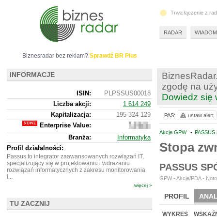
Trwa łączenie z ra
RADAR
WIADOM
Biznesradar bez reklam?
Sprawdź BR Plus
INFORMACJE
BiznesRadar.
zgodę na uży
ISIN:
PLPSSUS00018
Dowiedz się 
Liczba akcji:
1 614 249
Kapitalizacja:
195 324 129
PAS:
ustaw alert
Enterprise Value:
192
423
Akcje GPW
•
PASSUS 
Branża:
Informatyka
129
Stopa zw
Profil działalności:
Passus to integrator zaawansowanych rozwiązań IT,
specjalizujący się w projektowaniu i wdrażaniu
PASSUS SP
rozwiązań informatycznych z zakresu monitorowania
i...
GPW - Akcje/PDA - Noto
więcej »
PROFIL
ANAL
TU ZACZNIJ
NOWE
BR LAB
WYKRES
WSKAŹN