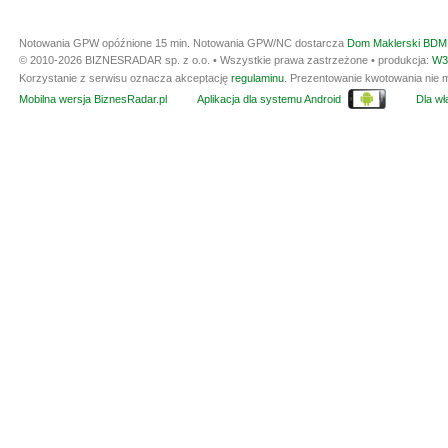
Notowania GPW opóźnione 15 min.
Notowania GPW/NC dostarcza
Dom Maklerski BDM 
© 2010-2026 BIZNESRADAR sp. z o.o. • Wszystkie prawa zastrzeżone • produkcja:
W3
Korzystanie z serwisu oznacza akceptację
regulaminu
. Prezentowanie kwotowania nie m
Mobilna wersja BiznesRadar.pl
Aplikacja dla systemu Android
Dla wła