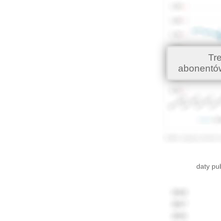
Tr
abonentó
daty pu