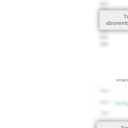
T
abonent
progno