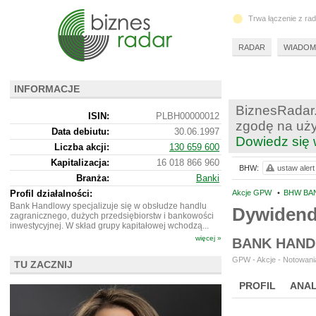
Trwa łączenie z ra
RADAR
WIADOM
INFORMACJE
BiznesRadar.
ISIN:
PLBH00000012
zgodę na uży
Data debiutu:
30.06.1997
Dowiedz się 
Liczba akcji:
130 659 600
Kapitalizacja:
16 018 866 960
BHW:
ustaw alert
Branża:
Banki
Profil działalności:
Akcje GPW
•
BHW BA
Bank Handlowy specjalizuje się w obsłudze handlu
Dywiden
zagranicznego, dużych przedsiębiorstw i bankowości
inwestycyjnej. W skład grupy kapitałowej wchodzą...
więcej »
BANK HAND
GPW - Akcje - Notowania
TU ZACZNIJ
PROFIL
ANAL
WYCENA
BR 