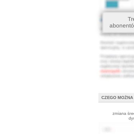
Tr
abonentó
CZEGO MOŻNA 
zmiana śre
dy