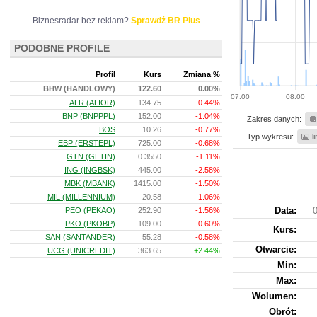
Biznesradar bez reklam?
Sprawdź BR Plus
PODOBNE PROFILE
Profil
Kurs
Zmiana %
BHW (HANDLOWY)
122.60
0.00%
07:00
08:00
ALR (ALIOR)
134.75
-0.44%
BNP (BNPPPL)
152.00
-1.04%
Zakres danych:
BOS
10.26
-0.77%
Typ wykresu:
l
EBP (ERSTEPL)
725.00
-0.68%
GTN (GETIN)
0.3550
-1.11%
ING (INGBSK)
445.00
-2.58%
MBK (MBANK)
1415.00
-1.50%
MIL (MILLENNIUM)
20.58
-1.06%
Data:
0
PEO (PEKAO)
252.90
-1.56%
PKO (PKOBP)
109.00
-0.60%
Kurs
:
SAN (SANTANDER)
55.28
-0.58%
Otwarcie:
UCG (UNICREDIT)
363.65
+2.44%
Min:
Max:
Wolumen:
Obrót: