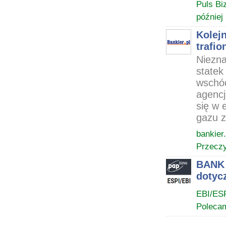
Puls Bi
później
Kolej
trafi
Niezna
statek
wschód
agencj
się w 
gazu 
bankier.
Przeczy
BANK 
dotyc
EBI/ES
Poleca