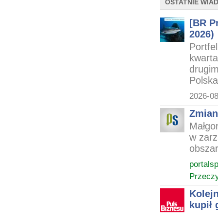
OSTATNIE WIA
[BR Pr
2026)
Portfe
kwarta
drugim
Polska
2026-08
Zmian
Małgor
w zarz
obszar
portals
Przeczy
Kolej
kupił