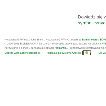
Dowiedz się 
symbolicznyc
Notowania GPW opóźnione 15 min.
Notowania GPW/NC dostarcza
Dom Maklerski BDM 
© 2010-2026 BIZNESRADAR sp. z o.o. • Wszystkie prawa zastrzeżone • produkcja:
W3
Korzystanie z serwisu oznacza akceptację
regulaminu
. Prezentowanie kwotowania nie m
Mobilna wersja BiznesRadar.pl
Aplikacja dla systemu Android
Dla wła