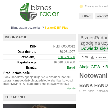
Trwa łączenie z ra
RADAR
WIADOM
Biznesradar bez reklam?
Sprawdź BR Plus
INFORMACJE
BiznesRadar.
zgodę na uży
ISIN:
PLBH00000012
Dowiedz się 
Data debiutu:
30.06.1997
Liczba akcji:
130 659 600
BHW:
ustaw alert
Kapitalizacja:
16 018 866 960
Akcje GPW
•
B
Branża:
Banki
Profil działalności:
Notowan
Bank Handlowy specjalizuje się w obsłudze handlu
zagranicznego, dużych przedsiębiorstw i bankowości
inwestycyjnej. W skład grupy kapitałowej wchodzą...
BANK HAND
więcej »
GPW - Akcje - Notowania
TU ZACZNIJ