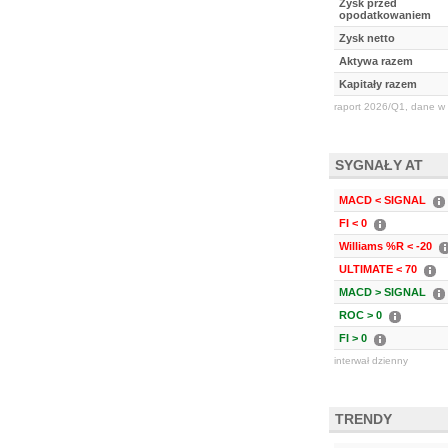
Zysk przed
opodatkowaniem
Zysk netto
Aktywa razem
Kapitały razem
raport 2026/Q1, dane w 
SYGNAŁY AT
MACD < SIGNAL
FI < 0
Williams %R < -20
ULTIMATE < 70
MACD > SIGNAL
ROC > 0
FI > 0
interwał dzienny
TRENDY