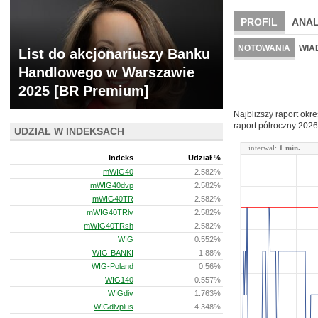
PROFIL
ANAL
WYCENA
BR 
NOTOWANIA
WIA
List do akcjonariuszy Banku
Handlowego w Warszawie
ARCHIWUM NOTO
2025 [BR Premium]
Najbliższy raport okr
raport półroczny
2026
UDZIAŁ W INDEKSACH
interwał:
1 min.
Indeks
Udział %
mWIG40
2.582%
mWIG40dvp
2.582%
mWIG40TR
2.582%
mWIG40TRlv
2.582%
mWIG40TRsh
2.582%
WIG
0.552%
WIG-BANKI
1.88%
WIG-Poland
0.56%
WIG140
0.557%
WIGdiv
1.763%
WIGdivplus
4.348%