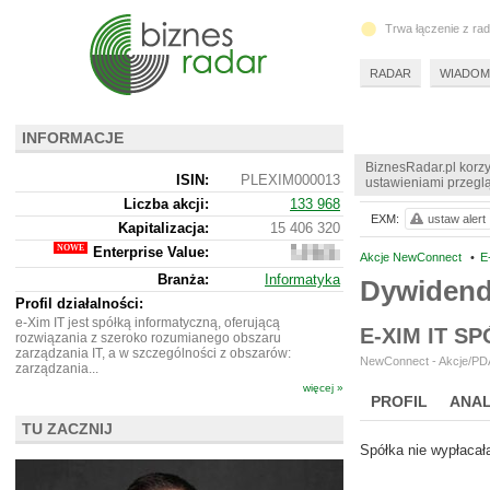
Trwa łączenie z ra
RADAR
WIADOM
INFORMACJE
BiznesRadar.pl korzy
ISIN:
PLEXIM000013
ustawieniami przeglą
Liczba akcji:
133 968
EXM:
ustaw alert
Kapitalizacja:
15 406 320
Enterprise Value:
11
Akcje NewConnect
•
E
221
Branża:
Informatyka
Dywidend
320
Profil działalności:
e-Xim IT jest spółką informatyczną, oferującą
E-XIM IT S
rozwiązania z szeroko rozumianego obszaru
zarządzania IT, a w szczególności z obszarów:
NewConnect - Akcje/PDA
zarządzania...
więcej »
PROFIL
ANAL
TU ZACZNIJ
NOWE
BR LAB
Spółka nie wypłacał