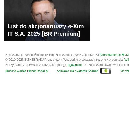
List do akcjonariuszy e-Xim
IT S.A. 2025 [BR Premium]
Notowania GPW opóźnione 15 min.
Notowania GPW/NC dostarcza
Dom Maklerski BDM 
© 2010-2026 BIZNESRADAR sp. z o.o. • Wszystkie prawa zastrzeżone • produkcja:
W3
Korzystanie z serwisu oznacza akceptację
regulaminu
. Prezentowanie kwotowania nie m
Mobilna wersja BiznesRadar.pl
Aplikacja dla systemu Android
Dla wła