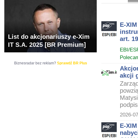
ARCHIWUM NOTO
E-XIM 
instr
List do akcjonariuszy e-Xim
art. 
IT S.A. 2025 [BR Premium]
EBI/ES
Poleca
Biznesradar bez reklam?
Sprawdź BR Plus
Akcjo
akcji 
Zarząd
powzią
Matysi
podpis
2026-07
E-XIM
nabyc