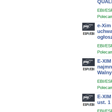
QUALI
EBI/ES
Poleca
e-Xim
uchwa
ogłos
EBI/ES
Poleca
E-XIM
najmn
Walny
EBI/ES
Poleca
E-XIM 
ust. 1
EBI/ES