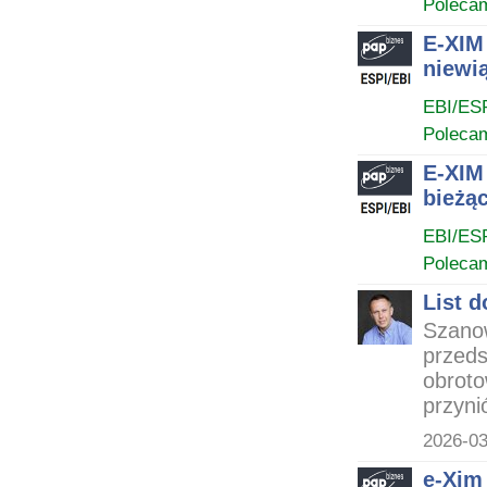
Poleca
E-XIM 
niewią
EBI/ES
Poleca
E-XIM
bieżą
EBI/ES
Poleca
List 
Szanow
przeds
obroto
przynió
2026-03
e-Xim 