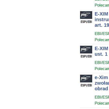
Poleca
E-XIM 
instr
art. 
EBI/ES
Poleca
E-XIM 
ust. 1
EBI/ES
Poleca
e-Xim
zwoła
obrad
EBI/ES
Poleca