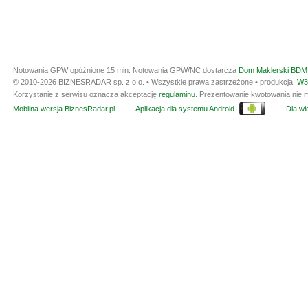
Notowania GPW opóźnione 15 min.
Notowania GPW/NC dostarcza
Dom Maklerski BDM 
© 2010-2026 BIZNESRADAR sp. z o.o. • Wszystkie prawa zastrzeżone • produkcja:
W3
Korzystanie z serwisu oznacza akceptację
regulaminu
. Prezentowanie kwotowania nie m
Mobilna wersja BiznesRadar.pl
Aplikacja dla systemu Android
Dla wła