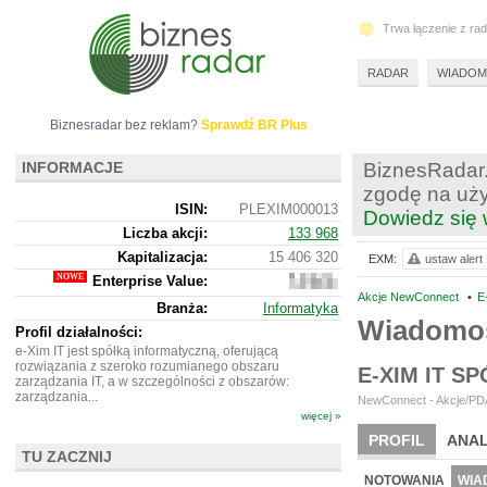
Trwa łączenie z ra
RADAR
WIADOM
Biznesradar bez reklam?
Sprawdź BR Plus
INFORMACJE
BiznesRadar.
zgodę na uży
ISIN:
PLEXIM000013
Dowiedz się 
Liczba akcji:
133 968
Kapitalizacja:
15 406 320
EXM:
ustaw alert
Enterprise Value:
11
221
Akcje NewConnect
•
E
Branża:
Informatyka
320
Wiadomoś
Profil działalności:
e-Xim IT jest spółką informatyczną, oferującą
rozwiązania z szeroko rozumianego obszaru
E-XIM IT S
zarządzania IT, a w szczególności z obszarów:
zarządzania...
NewConnect - Akcje/PDA
więcej »
PROFIL
ANAL
TU ZACZNIJ
NOWE
BR LAB
NOTOWANIA
WIA