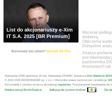
List do akcjonariuszy e-Xim
Wycenie podlegaj
IT S.A. 2025 [BR Premium]
dodatnią.
Obliczenia warto
Domyślnie anali
Biznesradar bez reklam?
Sprawdź BR Plus
Analiza porówna
jest rekomendac
października 20
finansowych lub 
Notowania GPW opóźnione 15 min.
Notowania GPW/NC dostarcza
Dom Maklerski BDM 
© 2010-2026 BIZNESRADAR sp. z o.o. • Wszystkie prawa zastrzeżone • produkcja:
W3
Korzystanie z serwisu oznacza akceptację
regulaminu
. Prezentowanie kwotowania nie m
Mobilna wersja BiznesRadar.pl
Aplikacja dla systemu Android
Dla wła