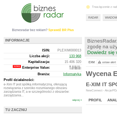
Trwa łączenie z ra
RADAR
WIADOM
Biznesradar bez reklam?
Sprawdź BR Plus
INFORMACJE
BiznesRadar.
zgodę na uży
ISIN:
PLEXIM000013
Dowiedz się 
Liczba akcji:
133 968
Kapitalizacja:
15 406 320
EXM:
ustaw alert
Enterprise Value:
11
221
Wycena E
Branża:
Informatyka
320
Profil działalności:
E-XIM IT S
e-Xim IT jest spółką informatyczną, oferującą
rozwiązania z szeroko rozumianego obszaru
NewConnect - Akcje/PDA
zarządzania IT, a w szczególności z obszarów:
zarządzania...
PROFIL
ANAL
więcej »
NOWE
BR LAB
TU ZACZNIJ