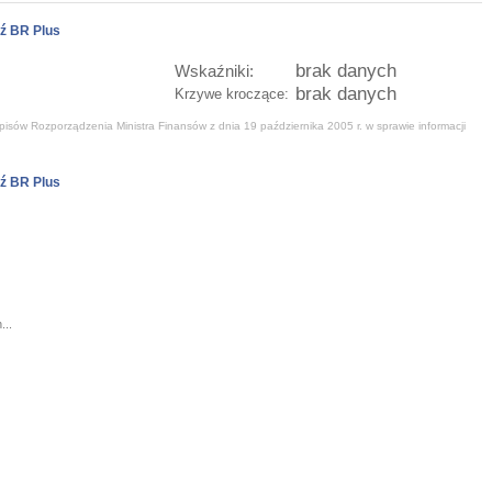
ź BR Plus
brak danych
Wskaźniki:
brak danych
Krzywe kroczące:
isów Rozporządzenia Ministra Finansów z dnia 19 października 2005 r. w sprawie informacji
ź BR Plus
...