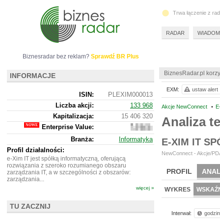
Trwa łączenie z ra
RADAR
WIADOM
Biznesradar bez reklam?
Sprawdź BR Plus
BiznesRadar.pl korzy
INFORMACJE
EXM:
ustaw alert
ISIN:
PLEXIM000013
Liczba akcji:
133 968
Akcje NewConnect
•
E
Kapitalizacja:
15 406 320
Analiza t
Enterprise Value:
11
221
Branża:
Informatyka
E-XIM IT S
320
Profil działalności:
NewConnect - Akcje/PDA
e-Xim IT jest spółką informatyczną, oferującą
rozwiązania z szeroko rozumianego obszaru
PROFIL
ANAL
zarządzania IT, a w szczególności z obszarów:
zarządzania...
więcej »
WYKRES
WSKAŹN
TU ZACZNIJ
Interwał:
godzi