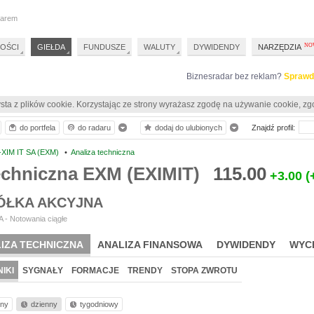
darem
OŚCI
GIEŁDA
FUNDUSZE
WALUTY
DYWIDENDY
NARZĘDZIA
Biznesradar bez reklam?
Sprawd
sta z plików cookie. Korzystając ze strony wyrażasz zgodę na używanie cookie, zg
do portfela
do radaru
dodaj do ulubionych
Znajdź profil:
-XIM IT SA (EXM)
•
Analiza techniczna
echniczna EXM (EXIMIT)
115.00
+3.00
(
PÓŁKA AKCYJNA
 - Notowania ciągłe
IZA TECHNICZNA
ANALIZA FINANSOWA
DYWIDENDY
WYC
IKI
SYGNAŁY
FORMACJE
TRENDY
STOPA ZWROTU
nny
dzienny
tygodniowy