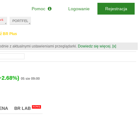
Pomoc
Logowanie
Rejestracja
PORTFEL
ź BR Plus
odnie z aktualnymi ustawieniami przeglądarki.
Dowiedz się więcej.
[x]
+2.68%)
05 sie 09:00
NOWE
ENA
BR LAB