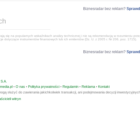
Biznesradar bez reklam?
Sprawd
ch
ją się na popularnych wskaźnikach analizy technicznej i nie są rekomendacją w rozumieniu przep
e dotyczące instrumentów finansowych lub ich emitentów (Dz. U. z 2005 r. Nr 206, poz. 1715).
Biznesradar bez reklam?
Sprawd
S.A.
media.pl
•
O nas
•
Polityka prywatności
•
Regulamin
•
Reklama
•
Kontakt
ogą służyć do zawierania jakichkolwiek transakcji, ani podejmowania decyzji inwestycyjnych
ścicieli witryn