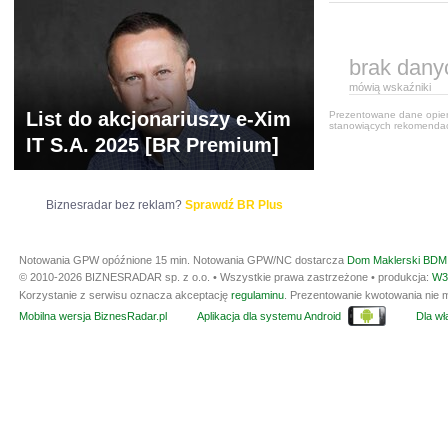
brak dany
mówią wskaźniki
List do akcjonariuszy e-Xim
Prezentowane dane opiera
stanowiących rekomendacj
IT S.A. 2025 [BR Premium]
Biznesradar bez reklam?
Sprawdź BR Plus
Notowania GPW opóźnione 15 min.
Notowania GPW/NC dostarcza
Dom Maklerski BDM 
© 2010-2026 BIZNESRADAR sp. z o.o. • Wszystkie prawa zastrzeżone • produkcja:
W3
Korzystanie z serwisu oznacza akceptację
regulaminu
. Prezentowanie kwotowania nie m
Mobilna wersja BiznesRadar.pl
Aplikacja dla systemu Android
Dla wła