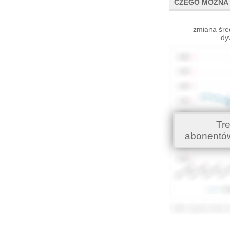
CZEGO MOŻNA 
zmiana śre
dy
Tr
abonentó