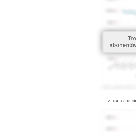
Tr
abonentó
zmiana średni