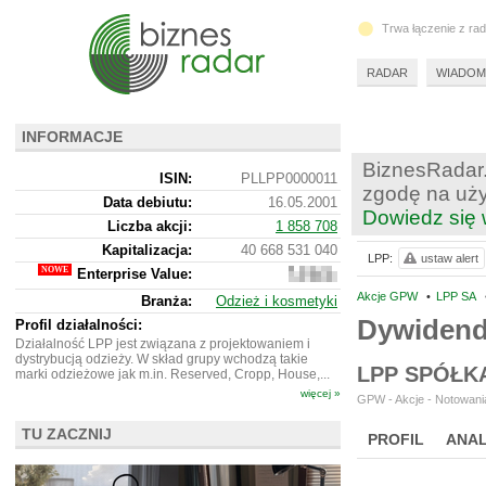
Trwa łączenie z ra
RADAR
WIADOM
INFORMACJE
BiznesRadar.
ISIN:
PLLPP0000011
zgodę na uży
Data debiutu:
16.05.2001
Dowiedz się 
Liczba akcji:
1 858 708
Kapitalizacja:
40 668 531 040
LPP:
ustaw alert
Enterprise Value:
48
355
Akcje GPW
•
LPP SA
Branża:
Odzież i kosmetyki
531
Dywiden
040
Profil działalności:
Działalność LPP jest związana z projektowaniem i
dystrybucją odzieży. W skład grupy wchodzą takie
LPP SPÓŁK
marki odzieżowe jak m.in. Reserved, Cropp, House,...
więcej »
GPW - Akcje - Notowania
TU ZACZNIJ
PROFIL
ANAL
WYCENA
BR 