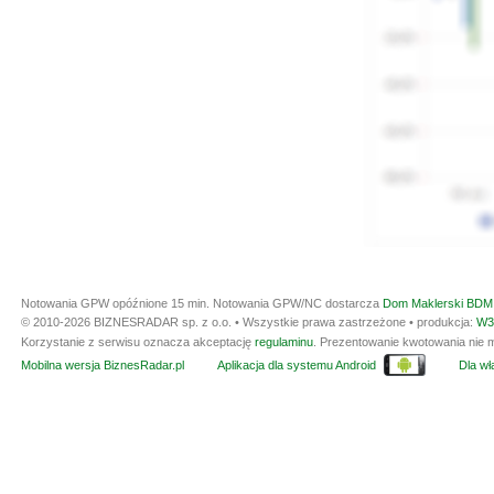
Notowania GPW opóźnione 15 min.
Notowania GPW/NC dostarcza
Dom Maklerski BDM 
© 2010-2026 BIZNESRADAR sp. z o.o. • Wszystkie prawa zastrzeżone • produkcja:
W3
Korzystanie z serwisu oznacza akceptację
regulaminu
. Prezentowanie kwotowania nie m
Mobilna wersja BiznesRadar.pl
Aplikacja dla systemu Android
Dla wła