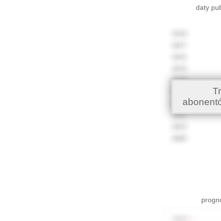
daty pu
T
abonent
progno