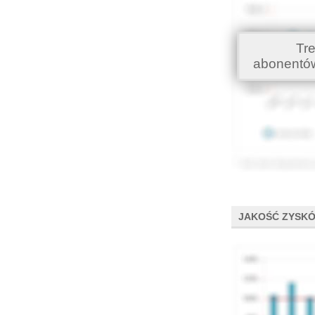
Tr
abonentó
JAKOŚĆ ZYSK