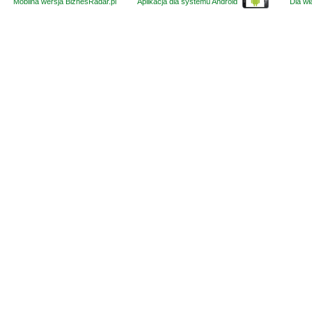
Mobilna wersja BiznesRadar.pl
Aplikacja dla systemu Android
Dla wła