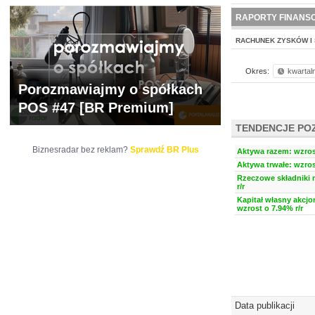
WYCENA
BR 
RAPORTY FINANS
RACHUNEK ZYSKÓW I 
Okres:
kwartal
Porozmawiajmy o spółkach
POS #47 [BR Premium]
TENDENCJE PO
Biznesradar bez reklam?
Sprawdź BR Plus
Aktywa razem: wzrost
Aktywa trwałe: wzros
Rzeczowe składniki 
r/r
Kapitał własny akcjo
wzrost o 7.94% r/r
Data publikacji