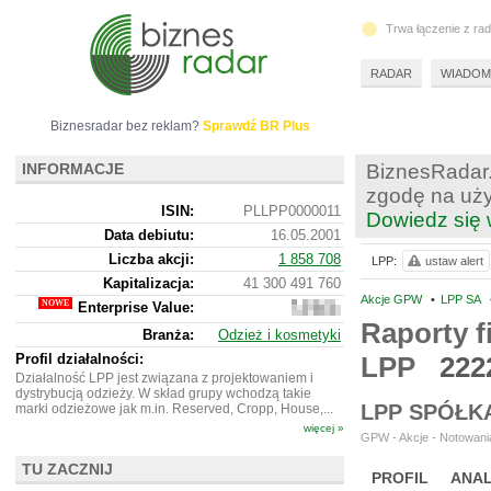
Trwa łączenie z ra
RADAR
WIADOM
Biznesradar bez reklam?
Sprawdź BR Plus
INFORMACJE
BiznesRadar.
zgodę na uży
ISIN:
PLLPP0000011
Dowiedz się 
Data debiutu:
16.05.2001
Liczba akcji:
1 858 708
LPP:
ustaw alert
Kapitalizacja:
41 300 491 760
Akcje GPW
•
LPP SA
Enterprise Value:
48
987
Raporty f
Branża:
Odzież i kosmetyki
491
760
Profil działalności:
LPP
222
Działalność LPP jest związana z projektowaniem i
dystrybucją odzieży. W skład grupy wchodzą takie
LPP SPÓŁK
marki odzieżowe jak m.in. Reserved, Cropp, House,...
więcej »
GPW - Akcje - Notowania
TU ZACZNIJ
PROFIL
ANAL