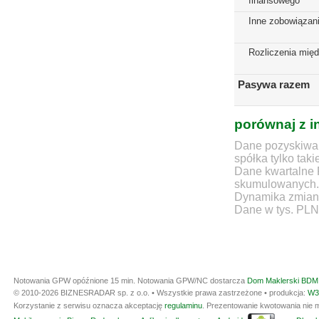
finansowego
Inne zobowiązan
Rozliczenia mię
Pasywa razem
porównaj z i
Dane pozyskiwan
spółka tylko taki
Dane kwartalne 
skumulowanych.
Dynamika zmian d
Dane w tys. PLN
Notowania GPW opóźnione 15 min.
Notowania GPW/NC dostarcza
Dom Maklerski BDM 
© 2010-2026 BIZNESRADAR sp. z o.o. • Wszystkie prawa zastrzeżone • produkcja:
W3
Korzystanie z serwisu oznacza akceptację
regulaminu
. Prezentowanie kwotowania nie m