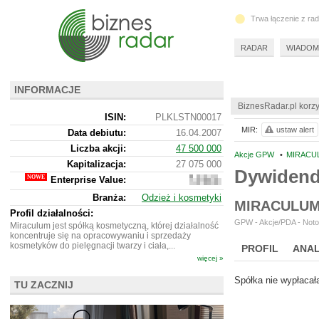
Trwa łączenie z ra
RADAR
WIADOM
INFORMACJE
BiznesRadar.pl korzy
ISIN:
PLKLSTN00017
MIR:
ustaw alert
Data debiutu:
16.04.2007
Liczba akcji:
47 500 000
Akcje GPW
•
MIRACUL
Kapitalizacja:
27 075 000
Dywiden
Enterprise Value:
40
413
Branża:
Odzież i kosmetyki
000
MIRACULUM
Profil działalności:
GPW - Akcje/PDA - Noto
Miraculum jest spółką kosmetyczną, której działalność
koncentruje się na opracowywaniu i sprzedaży
kosmetyków do pielęgnacji twarzy i ciała,...
PROFIL
ANAL
więcej »
Spółka nie wypłacał
TU ZACZNIJ