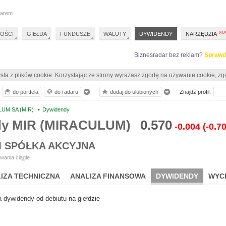
darem
OŚCI
GIEŁDA
FUNDUSZE
WALUTY
DYWIDENDY
NARZĘDZIA
Biznesradar bez reklam?
Sprawd
sta z plików cookie. Korzystając ze strony wyrażasz zgodę na używanie cookie, zg
do portfela
do radaru
dodaj do ulubionych
Znajdź profil:
UM SA (MIR)
•
Dywidendy
dy MIR (MIRACULUM)
0.570
-0.004
(-0.7
 SPÓŁKA AKCYJNA
wania ciągłe
IZA TECHNICZNA
ANALIZA FINANSOWA
DYWIDENDY
WYC
a dywidendy od debiutu na giełdzie