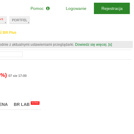
Pomoc
Logowanie
Rejestracja
PORTFEL
ź BR Plus
odnie z aktualnymi ustawieniami przeglądarki.
Dowiedz się więcej.
[x]
0%)
07 sie 17:00
NOWE
ENA
BR LAB