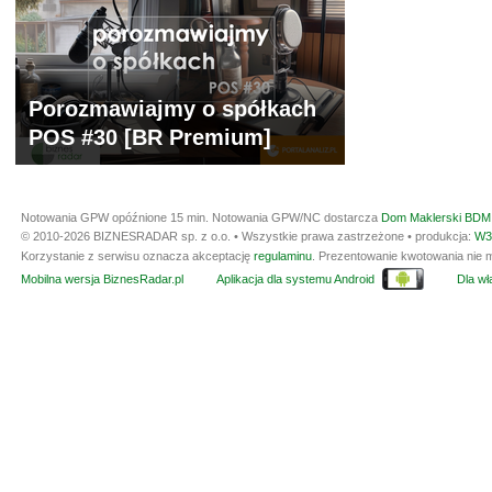
Porozmawiajmy o spółkach
POS #30 [BR Premium]
Notowania GPW opóźnione 15 min.
Notowania GPW/NC dostarcza
Dom Maklerski BDM 
© 2010-2026 BIZNESRADAR sp. z o.o. • Wszystkie prawa zastrzeżone • produkcja:
W3
Korzystanie z serwisu oznacza akceptację
regulaminu
. Prezentowanie kwotowania nie m
Mobilna wersja BiznesRadar.pl
Aplikacja dla systemu Android
Dla wła