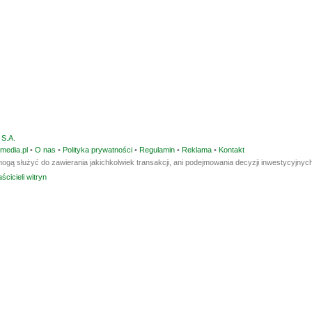
S.A.
media.pl
•
O nas
•
Polityka prywatności
•
Regulamin
•
Reklama
•
Kontakt
ogą służyć do zawierania jakichkolwiek transakcji, ani podejmowania decyzji inwestycyjnych
ścicieli witryn