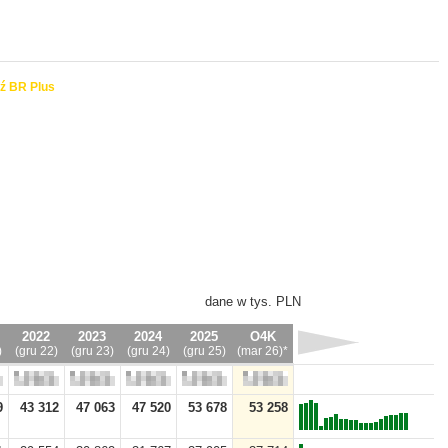
ź BR Plus
dane w tys. PLN
2022
2023
2024
2025
O4K
)
(gru 22)
(gru 23)
(gru 24)
(gru 25)
(mar 26)*
9
43 312
47 063
47 520
53 678
53 258