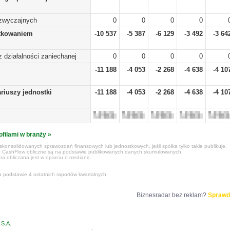
zwyczajnych
0
0
0
0
tkowaniem
-10 537
-5 387
-6 129
-3 492
-3 64
 z działalności zaniechanej
0
0
0
0
-11 188
-4 053
-2 268
-4 638
-4 10
riuszy jednostki
-11 188
-4 053
-2 268
-4 638
-4 10
ofilami w branży »
konsolidowanych sprawozdań finansowych lub jednostkowych, jeśli spółka tylko takie publikuje.
z CashFlow obliczne są na podstawie publikowanych danych skumulowanych.
ra obliczana jest w oparciu o medianę.
a podstawie 4 ostatnich raportów kwartalnych
Biznesradar bez reklam?
Sprawd
S.A.