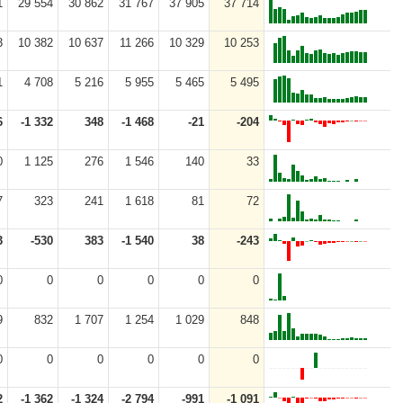
1
29 554
30 862
31 767
37 905
37 714
3
10 382
10 637
11 266
10 329
10 253
1
4 708
5 216
5 955
5 465
5 495
6
-1 332
348
-1 468
-21
-204
0
1 125
276
1 546
140
33
7
323
241
1 618
81
72
3
-530
383
-1 540
38
-243
0
0
0
0
0
0
9
832
1 707
1 254
1 029
848
0
0
0
0
0
0
2
-1 362
-1 324
-2 794
-991
-1 091