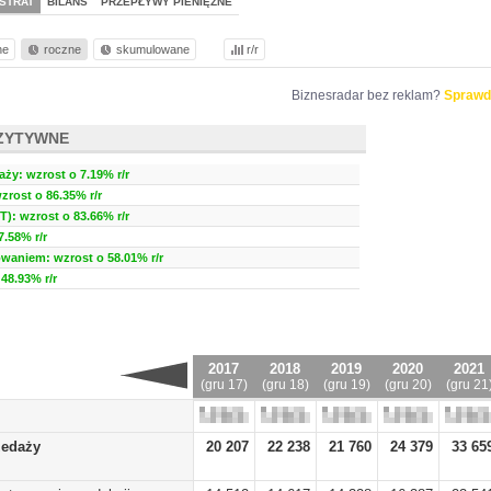
STRAT
BILANS
PRZEPŁYWY PIENIĘŻNE
ne
roczne
skumulowane
r/r
Biznesradar bez reklam?
Sprawd
ZYTYWNE
ży: wzrost o 7.19% r/r
zrost o 86.35% r/r
T): wzrost o 83.66% r/r
.58% r/r
waniem: wzrost o 58.01% r/r
48.93% r/r
2017
2018
2019
2020
2021
(gru 17)
(gru 18)
(gru 19)
(gru 20)
(gru 21
zedaży
20 207
22 238
21 760
24 379
33 65