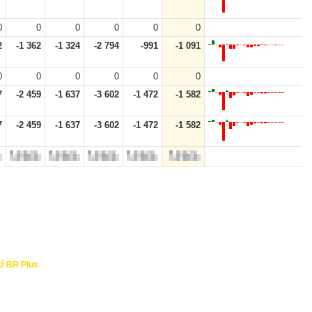
0
0
0
0
0
0
2
-1 362
-1 324
-2 794
-991
-1 091
0
0
0
0
0
0
7
-2 459
-1 637
-3 602
-1 472
-1 582
7
-2 459
-1 637
-3 602
-1 472
-1 582
ź BR Plus