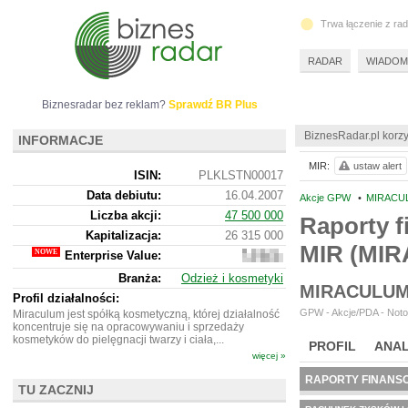
Trwa łączenie z ra
RADAR
WIADOM
Biznesradar bez reklam?
Sprawdź BR Plus
BiznesRadar.pl korzy
INFORMACJE
MIR:
ustaw alert
ISIN:
PLKLSTN00017
Data debiutu:
16.04.2007
Akcje GPW
•
MIRACUL
Liczba akcji:
47 500 000
Raporty f
Kapitalizacja:
26 315 000
MIR (MI
Enterprise Value:
39
653
Branża:
Odzież i kosmetyki
000
MIRACULUM
Profil działalności:
GPW - Akcje/PDA - Noto
Miraculum jest spółką kosmetyczną, której działalność
koncentruje się na opracowywaniu i sprzedaży
kosmetyków do pielęgnacji twarzy i ciała,...
PROFIL
ANAL
więcej »
RAPORTY FINANS
TU ZACZNIJ