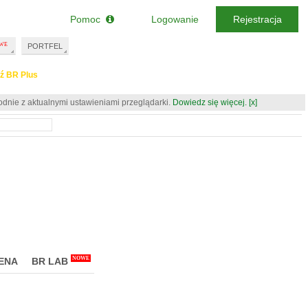
Pomoc
Logowanie
Rejestracja
PORTFEL
ź BR Plus
odnie z aktualnymi ustawieniami przeglądarki.
Dowiedz się więcej.
[x]
NOWE
ENA
BR LAB