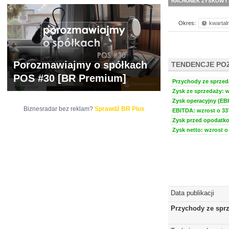
RACHUNEK ZYSKÓW I 
Okres:
kwartal
Porozmawiajmy o spółkach
TENDENCJE PO
POS #30 [BR Premium]
Przychody ze sprzeda
Zysk ze sprzedaży: w
Zysk operacyjny (EBI
Biznesradar bez reklam?
Sprawdź BR Plus
EBITDA: wzrost o 337
Zysk przed opodatko
Zysk netto: wzrost o 
Data publikacji
Przychody ze spr