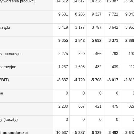
ytworzenia produkcji
14 512
14 617
14 328
16 387
23 54
9 631
8 286
9 327
7 721
9 04
arządu
5 419
3 177
3 797
3 642
3 96
-9 355
-3 842
-5 692
-3 371
-2 88
y operacyjne
2 275
820
466
793
19
peracyjne
1 257
1 698
482
439
11
EBIT)
-8 337
-4 720
-5 708
-3 017
-2 81
we
0
0
0
0
2 200
667
421
475
82
y (koszty)
0
0
0
0
ci gospodarczej
-10 537
-5 387
-6 129
-3 492
-3 64