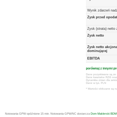
Wynik zdarzeń nad
Zysk przed opoda
Zysk (strata) netto
Zysk netto
Zysk netto akcjona
dominującej
EBITDA
porównaj z innymi pr
Dane pozyskiwane są ze s
Dane kwartalne RZiS ora
Dynamika zmian dla sekto
Dane w tys. PLN
* Wartości obliczane są n
Notowania GPW opóźnione 15 min.
Notowania GPW/NC dostarcza
Dom Maklerski BDM 