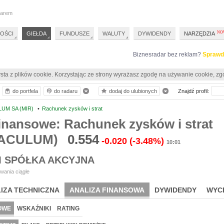
darem
OŚCI
GIEŁDA
FUNDUSZE
WALUTY
DYWIDENDY
NARZĘDZIA
Biznesradar bez reklam?
Sprawd
sta z plików cookie. Korzystając ze strony wyrażasz zgodę na używanie cookie, zg
do portfela
do radaru
dodaj do ulubionych
Znajdź profil:
UM SA (MIR)
•
Rachunek zysków i strat
inansowe: Rachunek zysków i strat
RACULUM)
0.554
-0.020
(-3.48%)
10:01
 SPÓŁKA AKCYJNA
wania ciągłe
IZA TECHNICZNA
ANALIZA FINANSOWA
DYWIDENDY
WYC
OWE
WSKAŹNIKI
RATING