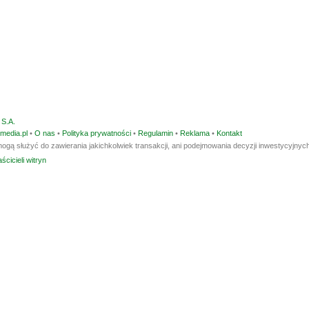
S.A.
media.pl
•
O nas
•
Polityka prywatności
•
Regulamin
•
Reklama
•
Kontakt
ogą służyć do zawierania jakichkolwiek transakcji, ani podejmowania decyzji inwestycyjnych
ścicieli witryn