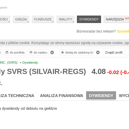
darem
OŚCI
GIEŁDA
FUNDUSZE
WALUTY
DYWIDENDY
NARZĘDZIA
Biznesradar bez reklam?
Sprawd
sta z plików cookie. Korzystając ze strony wyrażasz zgodę na używanie cookie, zg
t
do portfela
do radaru
dodaj do ulubionych
Znajdź profil:
 INC. (SVRS)
•
Dywidendy
y SVRS (SILVAIR-REGS)
4.08
-0.02
(-0
.
IZA TECHNICZNA
ANALIZA FINANSOWA
DYWIDENDY
WYC
a dywidendy od debiutu na giełdzie