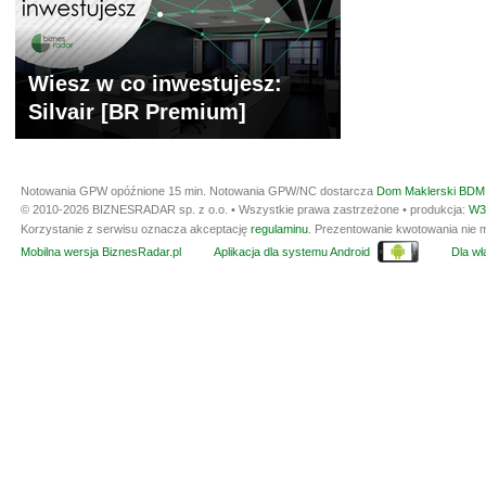
Wiesz w co inwestujesz:
Silvair [BR Premium]
Notowania GPW opóźnione 15 min.
Notowania GPW/NC dostarcza
Dom Maklerski BDM 
© 2010-2026 BIZNESRADAR sp. z o.o. • Wszystkie prawa zastrzeżone • produkcja:
W3
Korzystanie z serwisu oznacza akceptację
regulaminu
. Prezentowanie kwotowania nie m
Mobilna wersja BiznesRadar.pl
Aplikacja dla systemu Android
Dla wła