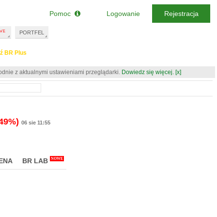
Pomoc
Logowanie
Rejestracja
PORTFEL
ź BR Plus
odnie z aktualnymi ustawieniami przeglądarki.
Dowiedz się więcej.
[x]
.49%)
06 sie 11:55
NOWE
ENA
BR LAB