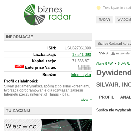
Trwa łączenie z ra
RADAR
WIADOM
INFORMACJE
BiznesRadar.pl korzy
ISIN:
USU827061099
SVRS:
ustaw aler
Liczba akcji:
17 541 390
Kapitalizacja:
71 568 871
Akcje GPW
•
SILVAIR,
Enterprise Value:
86
Dywidend
318
Branża:
Informatyka
845
Profil działalności:
SILVAIR, INC
Silvair jest amerykańską spółką z polskimi korzeniami,
tworzącą oprogramowanie dla rozwiązań zakresu
Internetu rzeczy (Internet of Things - IoT)....
PROFIL
ANAL
więcej »
Spółka nie wypłacał
TU ZACZNIJ