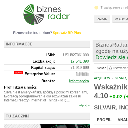
Trwa łączenie z ra
RADAR
WIADOM
Biznesradar bez reklam?
Sprawdź BR Plus
INFORMACJE
BiznesRadar.
zgodę na uży
ISIN:
USU827061099
Dowiedz się 
Liczba akcji:
17 541 390
Kapitalizacja:
71 919 699
SVRS:
ustaw aler
Enterprise Value:
86
669
Akcje GPW
•
SILVAIR,
Branża:
Informatyka
673
Wskaźnik
Profil działalności:
Silvair jest amerykańską spółką z polskimi korzeniami,
4.10
+0.02
(
tworzącą oprogramowanie dla rozwiązań zakresu
Internetu rzeczy (Internet of Things - IoT)....
więcej »
SILVAIR, INC
TU ZACZNIJ
PROFIL
ANAL
NOWE