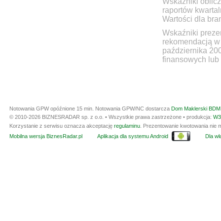
Wskaźniki oblicz
raportów kwartal
Wartości dla bra
Wskaźniki prezen
rekomendacją w 
października 20
finansowych lub 
Notowania GPW opóźnione 15 min.
Notowania GPW/NC dostarcza
Dom Maklerski BDM 
© 2010-2026 BIZNESRADAR sp. z o.o. • Wszystkie prawa zastrzeżone • produkcja:
W3
Korzystanie z serwisu oznacza akceptację
regulaminu
. Prezentowanie kwotowania nie m
Mobilna wersja BiznesRadar.pl
Aplikacja dla systemu Android
Dla wła