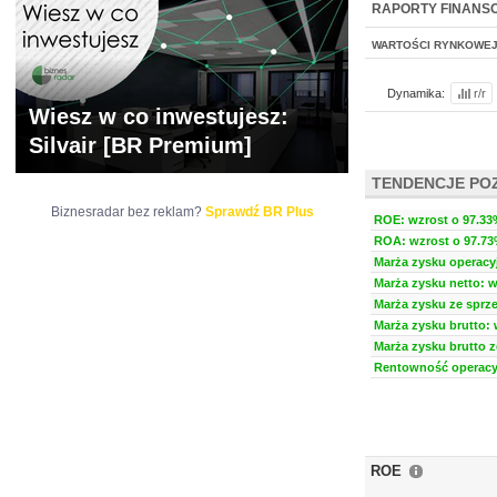
BR LAB
RAPORTY FINANS
WARTOŚCI RYNKOWE
Dynamika:
r/r
Wiesz w co inwestujesz:
Silvair [BR Premium]
TENDENCJE PO
Biznesradar bez reklam?
Sprawdź BR Plus
ROE: wzrost o 97.33%
ROA: wzrost o 97.73%
Marża zysku operacyj
Marża zysku netto: w
Marża zysku ze sprze
Marża zysku brutto: 
Marża zysku brutto z
Rentowność operacyj
ROE