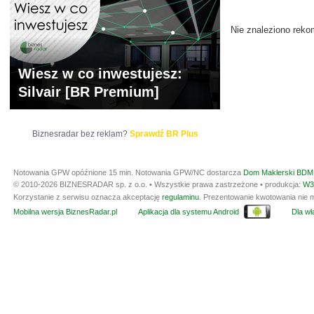
Nie znaleziono reko
Wiesz w co inwestujesz:
Silvair [BR Premium]
Biznesradar bez reklam?
Sprawdź BR Plus
Notowania GPW opóźnione 15 min.
Notowania GPW/NC dostarcza
Dom Maklerski BDM 
© 2010-2026 BIZNESRADAR sp. z o.o. • Wszystkie prawa zastrzeżone • produkcja:
W3
Korzystanie z serwisu oznacza akceptację
regulaminu
. Prezentowanie kwotowania nie m
Mobilna wersja BiznesRadar.pl
Aplikacja dla systemu Android
Dla wła