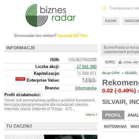
Trwa łączenie z ra
RADAR
WIADOM
Biznesradar bez reklam?
Sprawdź BR Plus
INFORMACJE
BiznesRadar.pl korzy
ustawieniami przeglą
ISIN:
USU827061099
SVRS:
ustaw aler
Liczba akcji:
17 541 390
Kapitalizacja:
71 568 871
Akcje GPW
•
SILVAIR,
Enterprise Value:
Rekomend
86
318
Branża:
Informatyka
845
0.02
(-0.49%)
0
Profil działalności:
Silvair jest amerykańską spółką z polskimi korzeniami,
SILVAIR, INC
tworzącą oprogramowanie dla rozwiązań zakresu
Internetu rzeczy (Internet of Things - IoT)....
więcej »
PROFIL
ANAL
NOWE
BR LAB
TU ZACZNIJ
NOTOWANIA
WIA
ARCHIWUM NOTO