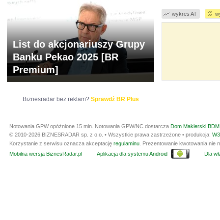
wykres AT
w
List do akcjonariuszy Grupy
Banku Pekao 2025 [BR
Premium]
Biznesradar bez reklam?
Sprawdź BR Plus
Notowania GPW opóźnione 15 min.
Notowania GPW/NC dostarcza
Dom Maklerski BDM 
© 2010-2026 BIZNESRADAR sp. z o.o. • Wszystkie prawa zastrzeżone • produkcja:
W3
Korzystanie z serwisu oznacza akceptację
regulaminu
. Prezentowanie kwotowania nie m
Mobilna wersja BiznesRadar.pl
Aplikacja dla systemu Android
Dla wła