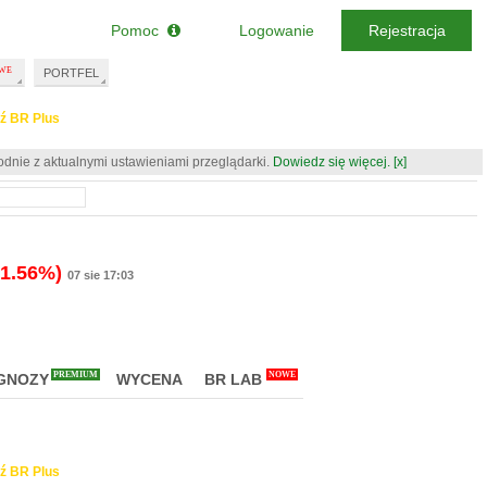
Pomoc
Logowanie
Rejestracja
PORTFEL
ź BR Plus
odnie z aktualnymi ustawieniami przeglądarki.
Dowiedz się więcej.
[x]
-1.56%)
07 sie 17:03
PREMIUM
NOWE
GNOZY
WYCENA
BR LAB
ź BR Plus