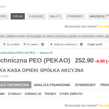
darem
OŚCI
GIEŁDA
FUNDUSZE
WALUTY
DYWIDENDY
NARZĘDZIA
Biznesradar bez reklam?
Sprawd
sta z plików cookie. Korzystając ze strony wyrażasz zgodę na używanie cookie, zg
do portfela
do radaru
dodaj do ulubionych
Znajdź profil:
LSKA KASA OPIEKI SA (PEO)
•
Wykres AT
techniczna PEO (PEKAO)
252.90
-4.00
(
KA KASA OPIEKI SPÓŁKA AKCYJNA
 ciągłe
IZA TECHNICZNA
ANALIZA FINANSOWA
DYWIDENDY
PRO
IKI
SYGNAŁY
FORMACJE
TRENDY
STOPA ZWROTU
Biznesradar bez reklam?
Sprawd