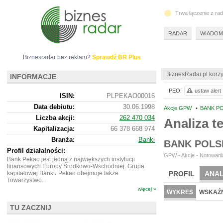
Trwa łączenie z ra
RADAR
WIADOM
Biznesradar bez reklam?
Sprawdź BR Plus
BiznesRadar.pl korzy
INFORMACJE
PEO:
ustaw alert
ISIN:
PLPEKAO00016
Data debiutu:
30.06.1998
Akcje GPW
•
BANK PO
Liczba akcji:
262 470 034
Analiza 
Kapitalizacja:
66 378 668 974
Branża:
Banki
BANK POLS
Profil działalności:
GPW - Akcje - Notowania
Bank Pekao jest jedną z największych instytucji
finansowych Europy Środkowo-Wschodniej. Grupa
kapitałowej Banku Pekao obejmuje także
PROFIL
ANAL
Towarzystwo...
więcej »
WYKRES
WSKAŹN
TU ZACZNIJ