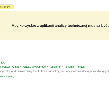
ykres P&F
Aby korzystać z aplikacji analizy technicznej musisz by
S.A.
media.pl
•
O nas
•
Polityka prywatności
•
Regulamin
•
Reklama
•
Kontakt
ogą służyć do zawierania jakichkolwiek transakcji, ani podejmowania decyzji inwestycyjnych
ścicieli witryn