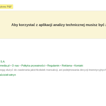
ykres P&F
Aby korzystać z aplikacji analizy technicznej musisz by
S.A.
media.pl
•
O nas
•
Polityka prywatności
•
Regulamin
•
Reklama
•
Kontakt
ogą służyć do zawierania jakichkolwiek transakcji, ani podejmowania decyzji inwestycyjnych
ścicieli witryn