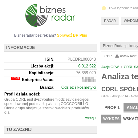
Trwa łączenie z ra
RADAR
WIADOM
Biznesradar bez reklam?
Sprawdź BR Plus
BiznesRadar.pl korzy
INFORMACJE
CDL:
ustaw alert
ISIN:
PLCDRL000043
Liczba akcji:
6 012 522
Akcje GPW
•
CDRL SA
Kapitalizacja:
76 359 029
Analiza 
Enterprise Value:
111
087
Branża:
Odzież i kosmetyki
CDRL SPÓŁ
029
Profil działalności:
GPW - Akcje/PDA - Noto
Grupa CDRL jest dystrybutorem odzieży dziecięcej,
sprzedawanej pod marką własną COCCODRILLO.
PROFIL
ANAL
Oferta grupy obejmuje szeroki wachlarz produktów
dla...
więcej »
WYKRES
WSKAŹN
TU ZACZNIJ