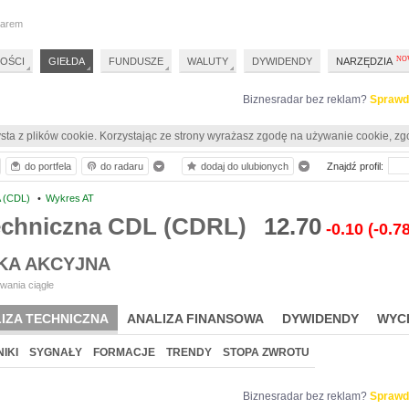
darem
OŚCI
GIEŁDA
FUNDUSZE
WALUTY
DYWIDENDY
NARZĘDZIA
Biznesradar bez reklam?
Sprawd
sta z plików cookie. Korzystając ze strony wyrażasz zgodę na używanie cookie, zg
do portfela
do radaru
dodaj do ulubionych
Znajdź profil:
 (CDL)
•
Wykres AT
techniczna CDL (CDRL)
12.70
-0.10
(-0.7
KA AKCYJNA
wania ciągłe
IZA TECHNICZNA
ANALIZA FINANSOWA
DYWIDENDY
WYC
IKI
SYGNAŁY
FORMACJE
TRENDY
STOPA ZWROTU
Biznesradar bez reklam?
Sprawd