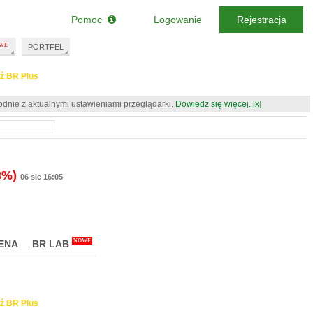
Pomoc
Logowanie
Rejestracja
PORTFEL
ź BR Plus
odnie z aktualnymi ustawieniami przeglądarki.
Dowiedz się więcej.
[x]
8%)
06 sie 16:05
NOWE
ENA
BR LAB
ź BR Plus