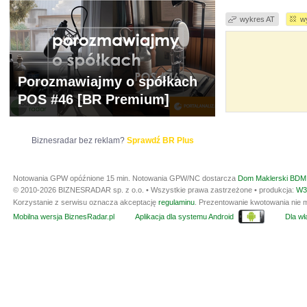
wykres AT
w
Porozmawiajmy o spółkach
POS #46 [BR Premium]
Biznesradar bez reklam?
Sprawdź BR Plus
Notowania GPW opóźnione 15 min.
Notowania GPW/NC dostarcza
Dom Maklerski BDM 
© 2010-2026 BIZNESRADAR sp. z o.o. • Wszystkie prawa zastrzeżone • produkcja:
W3
Korzystanie z serwisu oznacza akceptację
regulaminu
. Prezentowanie kwotowania nie m
Mobilna wersja BiznesRadar.pl
Aplikacja dla systemu Android
Dla wła