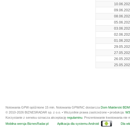
10.06.20
09.06.20
08.06.20
05.06.20
03.06.20
02.06.20
01.06.20
29.05.20
27.05.20
26.05.20
25.05.20
Notowania GPW opóźnione 15 min.
Notowania GPW/NC dostarcza
Dom Maklerski BDM 
© 2010-2026 BIZNESRADAR sp. z o.o. • Wszystkie prawa zastrzeżone • produkcja:
W3
Korzystanie z serwisu oznacza akceptację
regulaminu
. Prezentowanie kwotowania nie m
Mobilna wersja BiznesRadar.pl
Aplikacja dla systemu Android
Dla wła