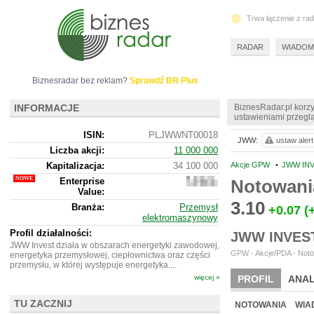
Trwa łączenie z ra
RADAR
WIADOM
Biznesradar bez reklam?
Sprawdź BR Plus
INFORMACJE
BiznesRadar.pl korzy
ustawieniami przeglą
ISIN:
PLJWWNT00018
JWW:
ustaw alert
Liczba akcji:
11 000 000
Kapitalizacja:
34 100 000
Akcje GPW
•
JWW INV
Enterprise
Notowani
27
Value:
918
000
3.10
Branża:
Przemysł
+0.07
(
elektromaszynowy
Profil działalności:
JWW INVES
JWW Invest działa w obszarach energetyki zawodowej,
GPW - Akcje/PDA - Noto
energetyka przemysłowej, ciepłownictwa oraz części
przemysłu, w której występuje energetyka....
więcej »
PROFIL
ANAL
NOWE
BR LAB
TU ZACZNIJ
NOTOWANIA
WIA