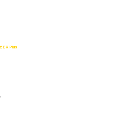
ź BR Plus
...