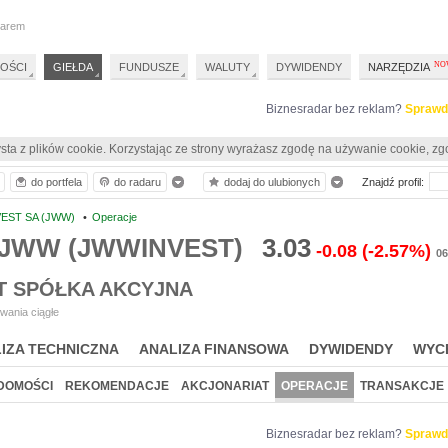
darem
OŚCI
GIEŁDA
FUNDUSZE
WALUTY
DYWIDENDY
NARZĘDZIA
Biznesradar bez reklam?
Sprawd
sta z plików cookie. Korzystając ze strony wyrażasz zgodę na używanie cookie, zg
do portfela
do radaru
dodaj do ulubionych
Znajdź profil:
EST SA (JWW)
•
Operacje
e JWW (JWWINVEST)
3.03
-0.08
(-2.57%)
06
T SPÓŁKA AKCYJNA
wania ciągłe
IZA TECHNICZNA
ANALIZA FINANSOWA
DYWIDENDY
WYC
DOMOŚCI
REKOMENDACJE
AKCJONARIAT
OPERACJE
TRANSAKCJE
Biznesradar bez reklam?
Sprawd