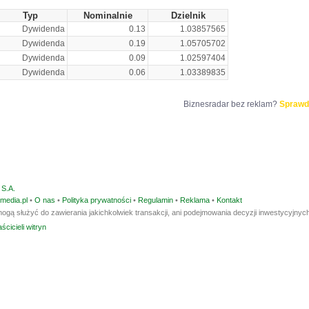
Typ
Nominalnie
Dzielnik
Dywidenda
0.13
1.03857565
Dywidenda
0.19
1.05705702
Dywidenda
0.09
1.02597404
Dywidenda
0.06
1.03389835
Biznesradar bez reklam?
Sprawd
S.A.
media.pl
•
O nas
•
Polityka prywatności
•
Regulamin
•
Reklama
•
Kontakt
ogą służyć do zawierania jakichkolwiek transakcji, ani podejmowania decyzji inwestycyjnych
ścicieli witryn