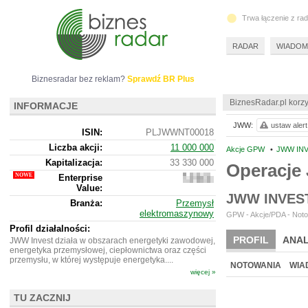
Trwa łączenie z ra
RADAR
WIADOM
Biznesradar bez reklam?
Sprawdź BR Plus
BiznesRadar.pl korzy
INFORMACJE
JWW:
ustaw alert
ISIN:
PLJWWNT00018
Liczba akcji:
11 000 000
Akcje GPW
•
JWW INV
Kapitalizacja:
33 330 000
Operacj
Enterprise
27
Value:
148
JWW INVES
000
Branża:
Przemysł
elektromaszynowy
GPW - Akcje/PDA - Noto
Profil działalności:
PROFIL
ANAL
JWW Invest działa w obszarach energetyki zawodowej,
energetyka przemysłowej, ciepłownictwa oraz części
przemysłu, w której występuje energetyka....
NOTOWANIA
WIA
więcej »
TU ZACZNIJ