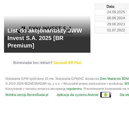
Data
24.09.2025
06.06.2024
29.06.2023
List do akcjonariuszy JWW
01.07.2022
Invest S.A. 2025 [BR
Premium]
Biznesradar bez reklam?
Sprawdź BR Plus
Notowania GPW opóźnione 15 min.
Notowania GPW/NC dostarcza
Dom Maklerski BDM 
© 2010-2026 BIZNESRADAR sp. z o.o. • Wszystkie prawa zastrzeżone • produkcja:
W3
Korzystanie z serwisu oznacza akceptację
regulaminu
. Prezentowanie kwotowania nie m
Mobilna wersja BiznesRadar.pl
Aplikacja dla systemu Android
Dla wła