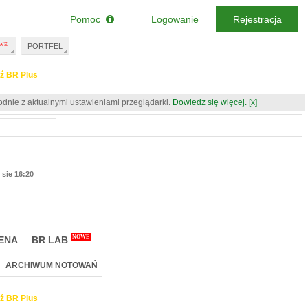
Pomoc
Logowanie
Rejestracja
PORTFEL
ź BR Plus
odnie z aktualnymi ustawieniami przeglądarki.
Dowiedz się więcej.
[x]
 sie 16:20
NOWE
ENA
BR LAB
ARCHIWUM NOTOWAŃ
ź BR Plus