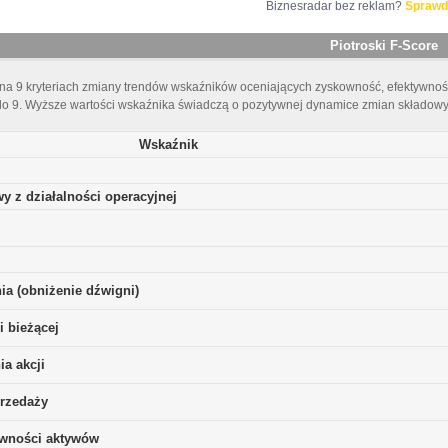
Biznesradar bez reklam?
Sprawd
Piotroski F-Score
 na 9 kryteriach zmiany trendów wskaźników oceniających zyskowność, efektywnoś
do 9. Wyższe wartości wskaźnika świadczą o pozytywnej dynamice zmian składowyc
Wskaźnik
y z działalności operacyjnej
ia (obniżenie dźwigni)
i bieżącej
a akcji
rzedaży
ywności aktywów