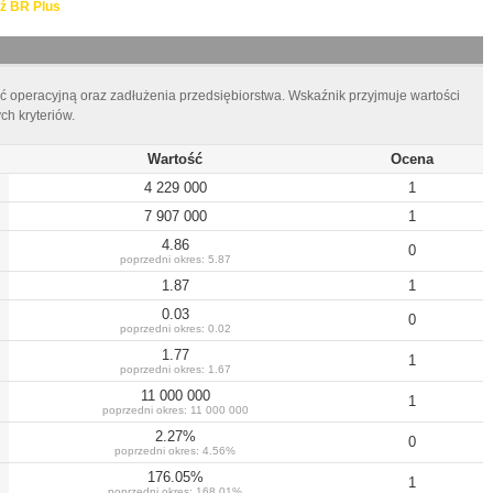
ź BR Plus
ć operacyjną oraz zadłużenia przedsiębiorstwa. Wskaźnik przyjmuje wartości
h kryteriów.
Wartość
Ocena
4 229 000
1
7 907 000
1
4.86
0
poprzedni okres:
5.87
1.87
1
0.03
0
poprzedni okres:
0.02
1.77
1
poprzedni okres:
1.67
11 000 000
1
poprzedni okres:
11 000 000
2.27
%
0
poprzedni okres:
4.56
%
176.05
%
1
poprzedni okres:
168.01
%