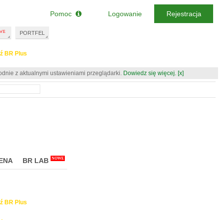
Pomoc
Logowanie
Rejestracja
PORTFEL
ź BR Plus
odnie z aktualnymi ustawieniami przeglądarki.
Dowiedz się więcej.
[x]
NOWE
ENA
BR LAB
ź BR Plus