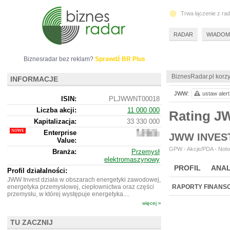
Trwa łączenie z ra
RADAR
WIADOM
Biznesradar bez reklam?
Sprawdź BR Plus
BiznesRadar.pl korzy
INFORMACJE
JWW:
ustaw alert
ISIN:
PLJWWNT00018
Liczba akcji:
11 000 000
Rating 
Kapitalizacja:
33 330 000
Enterprise
27
JWW INVES
Value:
148
000
GPW - Akcje/PDA - Noto
Branża:
Przemysł
elektromaszynowy
PROFIL
ANAL
Profil działalności:
JWW Invest działa w obszarach energetyki zawodowej,
energetyka przemysłowej, ciepłownictwa oraz części
RAPORTY FINANS
przemysłu, w której występuje energetyka....
więcej »
TU ZACZNIJ