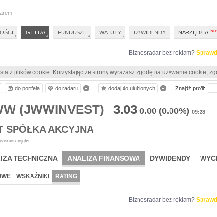
darem
OŚCI
GIEŁDA
FUNDUSZE
WALUTY
DYWIDENDY
NARZĘDZIA
Biznesradar bez reklam?
Sprawd
sta z plików cookie. Korzystając ze strony wyrażasz zgodę na używanie cookie, zg
do portfela
do radaru
dodaj do ulubionych
Znajdź profil:
JWW (JWWINVEST)
3.03
0.00
(0.00%)
09:28
T SPÓŁKA AKCYJNA
wania ciągłe
IZA TECHNICZNA
ANALIZA FINANSOWA
DYWIDENDY
WYC
OWE
WSKAŹNIKI
RATING
Biznesradar bez reklam?
Sprawd