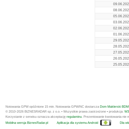
09.06.20
08.06.20
05.06.20
03.06.20
02.06.20
01.06.20
29.05.20
28.05.20
27.05.20
26.05.20
25.05.20
Notowania GPW opóźnione 15 min.
Notowania GPW/NC dostarcza
Dom Maklerski BDM 
© 2010-2026 BIZNESRADAR sp. z o.o. • Wszystkie prawa zastrzeżone • produkcja:
W3
Korzystanie z serwisu oznacza akceptację
regulaminu
. Prezentowanie kwotowania nie m
Mobilna wersja BiznesRadar.pl
Aplikacja dla systemu Android
Dla wła