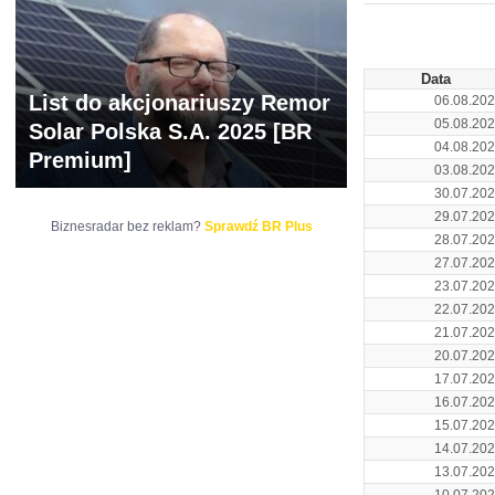
ARCHIWUM NOTO
Data
List do akcjonariuszy Remor
06.08.20
05.08.20
Solar Polska S.A. 2025 [BR
04.08.20
Premium]
03.08.20
30.07.20
29.07.20
Biznesradar bez reklam?
Sprawdź BR Plus
28.07.20
27.07.20
23.07.20
22.07.20
21.07.20
20.07.20
17.07.20
16.07.20
15.07.20
14.07.20
13.07.20