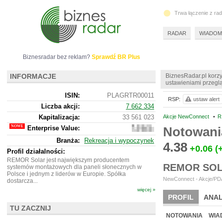
Trwa łączenie z ra
RADAR
WIADOM
Biznesradar bez reklam?
Sprawdź BR Plus
INFORMACJE
BiznesRadar.pl korzy
ustawieniami przeglą
ISIN:
PLAGRTR00011
RSP:
ustaw alert
Liczba akcji:
7 662 334
Kapitalizacja:
33 561 023
Akcje NewConnect
•
R
Enterprise Value:
Notowani
33
461
Branża:
Rekreacja i wypoczynek
023
4.38
+0.06
(
Profil działalności:
REMOR Solar jest największym producentem
REMOR SOL
systemów montażowych dla paneli słonecznych w
Polsce i jednym z liderów w Europie. Spółka
NewConnect - Akcje/PDA
dostarcza...
więcej »
PROFIL
ANAL
TU ZACZNIJ
NOWE
BR LAB
NOTOWANIA
WIA