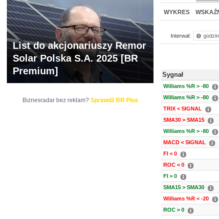
NOWE
BR LAB
WYKRES
WSKAŹN
Interwał:
godzi
List do akcjonariuszy Remor
Solar Polska S.A. 2025 [BR
Premium]
Sygnał
Williams %R > -80
Williams %R > -80
Biznesradar bez reklam?
Sprawdź BR Plus
TRIX < SIGNAL
SMA30 > SMA15
Williams %R > -80
MACD < SIGNAL
FI < 0
ROC < 0
FI > 0
SMA15 > SMA30
Williams %R < -20
ROC > 0