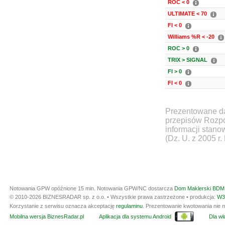
ROC < 0
ULTIMATE < 70
FI < 0
Williams %R < -20
ROC > 0
TRIX > SIGNAL
FI > 0
FI < 0
Prezentowane da
przepisów Rozpo
informacji stan
(Dz. U. z 2005 r.
Notowania GPW opóźnione 15 min.
Notowania GPW/NC dostarcza
Dom Maklerski BDM 
© 2010-2026 BIZNESRADAR sp. z o.o. • Wszystkie prawa zastrzeżone • produkcja:
W3
Korzystanie z serwisu oznacza akceptację
regulaminu
. Prezentowanie kwotowania nie m
Mobilna wersja BiznesRadar.pl
Aplikacja dla systemu Android
Dla wła