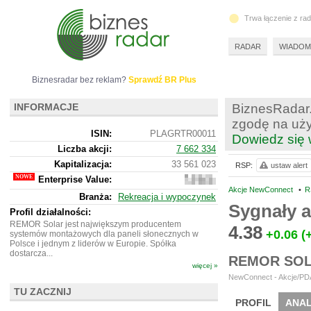
Trwa łączenie z ra
RADAR
WIADOM
Biznesradar bez reklam?
Sprawdź BR Plus
INFORMACJE
BiznesRadar.
zgodę na uży
ISIN:
PLAGRTR00011
Dowiedz się 
Liczba akcji:
7 662 334
Kapitalizacja:
33 561 023
RSP:
ustaw alert
Enterprise Value:
33
461
Akcje NewConnect
•
R
Branża:
Rekreacja i wypoczynek
023
Sygnały 
Profil działalności:
REMOR Solar jest największym producentem
4.38
+0.06
(
systemów montażowych dla paneli słonecznych w
Polsce i jednym z liderów w Europie. Spółka
dostarcza...
REMOR SOL
więcej »
NewConnect - Akcje/PDA
TU ZACZNIJ
PROFIL
ANAL