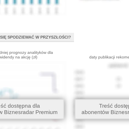
SIĘ SPODZIEWAĆ W PRZYSZŁOŚCI?
dniej prognozy analityków dla
widendy na akcję (zł)
daty publikacji rekom
eść dostępna dla
Treść dostę
w Biznesradar Premium
abonentów Biznes