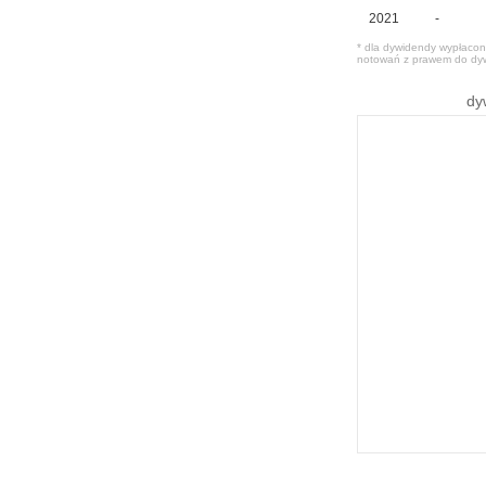
2021
-
* dla dywidendy wypłacone
notowań z prawem do dy
dy