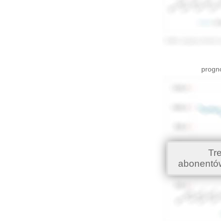
progno
Tr
abonentó