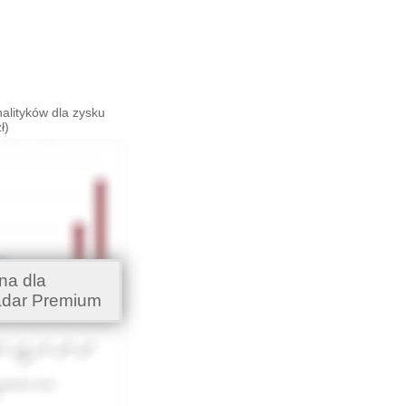
alityków dla zysku
ł)
na dla
adar Premium