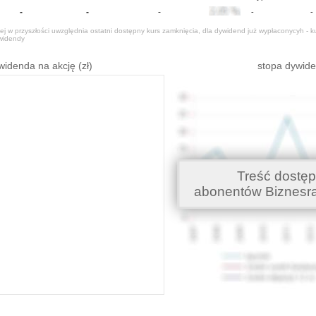
-
-
-
-
-
j w przyszłości uwzględnia ostatni dostępny kurs zamknięcia, dla dywidend już wypłaconycyh - k
widendy
widenda na akcję (zł)
stopa dywid
Treść dostęp
abonentów Biznesr