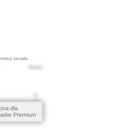
endacji zarządu
pna dla
radar Premium