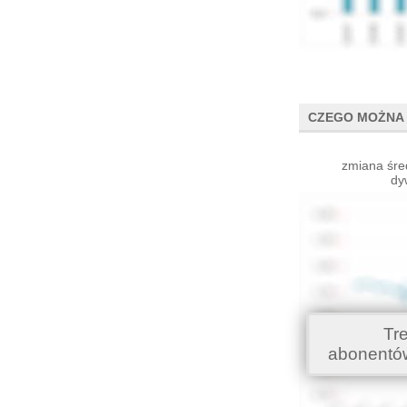
CZEGO MOŻNA 
zmiana śre
dy
Tr
abonentó