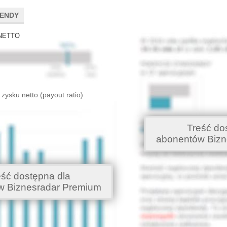
DENDY
NETTO
 zysku netto (payout ratio)
Treść do
abonentów Bizn
eść dostępna dla
w Biznesradar Premium