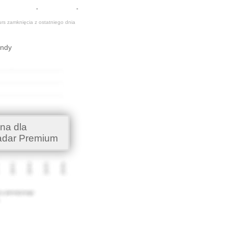
-
-
urs zamknięcia z ostatniego dnia
endy
na dla
adar Premium