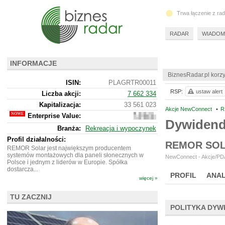
Trwa łączenie z ra
RADAR
WIADOM
INFORMACJE
BiznesRadar.pl korzy
ISIN:
PLAGRTR00011
RSP:
ustaw alert
Liczba akcji:
7 662 334
Kapitalizacja:
33 561 023
Akcje NewConnect
•
R
Enterprise Value:
33
Dywiden
461
Branża:
Rekreacja i wypoczynek
023
Profil działalności:
REMOR SOL
REMOR Solar jest największym producentem
systemów montażowych dla paneli słonecznych w
NewConnect - Akcje/PDA
Polsce i jednym z liderów w Europie. Spółka
dostarcza...
PROFIL
ANAL
więcej »
TU ZACZNIJ
POLITYKA DYW