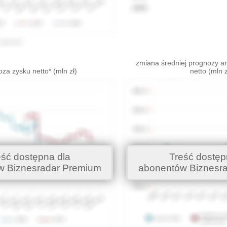
zmiana średniej prognozy an
za zysku netto* (mln zł)
netto (mln z
eść dostępna dla
Treść dostęp
w Biznesradar Premium
abonentów Biznesr