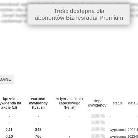
Treść dostępna dla
abonentów Biznesradar Premium
DANE
łącznie
wartość
w tym z kapitału
stopa
ywidenda na
dywidendy
zapasowego
status
data
dywidendy*
akcję (zł)
(tys. zł)
(tys. zł)
-
-
-
-
-
-
-
-
-
-
0.11
843
-
wypłacona
2024-1
0.10
766
-
wypłacona
2023-0