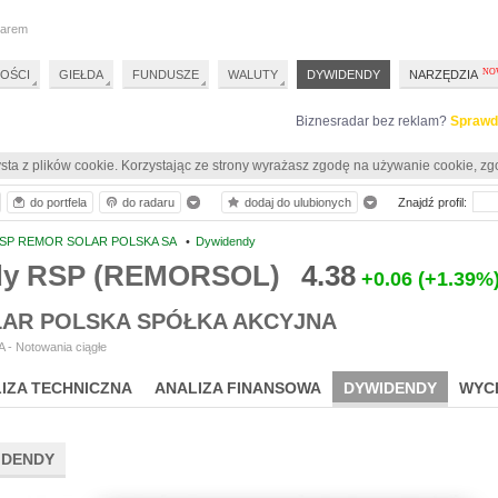
darem
OŚCI
GIEŁDA
FUNDUSZE
WALUTY
DYWIDENDY
NARZĘDZIA
Biznesradar bez reklam?
Sprawd
sta z plików cookie. Korzystając ze strony wyrażasz zgodę na używanie cookie, zg
do portfela
do radaru
dodaj do ulubionych
Znajdź profil:
SP REMOR SOLAR POLSKA SA
•
Dywidendy
dy RSP (REMORSOL)
4.38
+0.06
(+1.39%
AR POLSKA SPÓŁKA AKCYJNA
 - Notowania ciągłe
IZA TECHNICZNA
ANALIZA FINANSOWA
DYWIDENDY
WYC
IDENDY