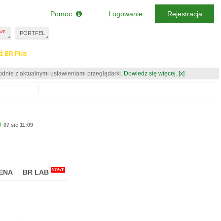
Pomoc
Logowanie
Rejestracja
PORTFEL
ź BR Plus
odnie z aktualnymi ustawieniami przeglądarki.
Dowiedz się więcej.
[x]
)
07 sie 11:09
NOWE
ENA
BR LAB