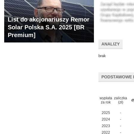
List do akcjonariuszy Remor
Solar Polska S.A. 2025 [BR
Premium]
ANALIZY
brak
PODSTAWOWE 
wypłata
zaliczka
d
za rok
(zł)
2025
-
2024
-
2023
-
2022
-