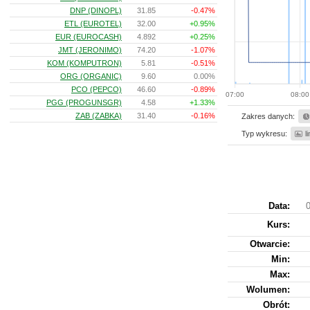
DNP (DINOPL)
31.85
-0.47%
ETL (EUROTEL)
32.00
+0.95%
EUR (EUROCASH)
4.892
+0.25%
JMT (JERONIMO)
74.20
-1.07%
KOM (KOMPUTRON)
5.81
-0.51%
ORG (ORGANIC)
9.60
0.00%
PCO (PEPCO)
46.60
-0.89%
07:00
08:00
PGG (PROGUNSGR)
4.58
+1.33%
ZAB (ZABKA)
31.40
-0.16%
Zakres danych:
Typ wykresu:
l
Data:
0
Kurs
:
Otwarcie:
Min:
Max:
Wolumen:
Obrót: