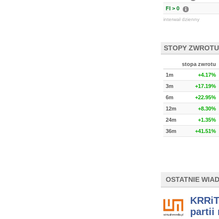
FI > 0
interwał dzienny
STOPY ZWROTU
stopa zwrotu
1m
+4.17%
3m
+17.19%
6m
+22.95%
12m
+8.30%
24m
+1.35%
36m
+41.51%
OSTATNIE WIA
KRRiT
partii