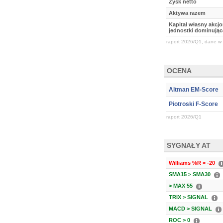
Zysk netto
Aktywa razem
Kapitał własny akcj
jednostki dominując
raport 2026/Q1, dane w 
OCENA
Altman EM-Score
Piotroski F-Score
raport 2026/Q1
SYGNAŁY AT
Williams %R < -20
SMA15 > SMA30
> MAX 55
TRIX > SIGNAL
MACD > SIGNAL
ROC > 0