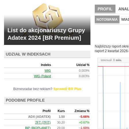
PROFIL
ANAL
NOWE
BR LAB
NOTOWANIA
WIA
ARCHIWUM NOTO
List do akcjonariuszy Grupy
Adatex 2024 [BR Premium]
Najbliższy raport okr
raport 2 kwartał
2026-
UDZIAŁ W INDEKSACH
interwał:
1 min.
Indeks
Udział %
WIG
0.003%
WIG-Poland
0.003%
Biznesradar bez reklam?
Sprawdź BR Plus
PODOBNE PROFILE
Profil
Kurs
Zmiana %
ADX (ADATEX)
1.50
-5.66%
7FT (7FIT)
30.20
+0.67%
BIP (BIOPLANET)
29.00
-1.69%