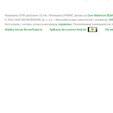
Notowania GPW opóźnione 15 min.
Notowania GPW/NC dostarcza
Dom Maklerski BDM 
© 2010-2026 BIZNESRADAR sp. z o.o. • Wszystkie prawa zastrzeżone • produkcja:
W3
Korzystanie z serwisu oznacza akceptację
regulaminu
. Prezentowanie kwotowania nie m
Mobilna wersja BiznesRadar.pl
Aplikacja dla systemu Android
Dla wła