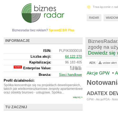
Trwa łączenie z ra
RADAR
WIADOM
Biznesradar bez reklam?
Sprawdź BR Plus
INFORMACJE
BiznesRadar.
zgodę na uży
ISIN:
PLPIK0000018
Dowiedz się 
Liczba akcji:
64 122 270
Kapitalizacja:
96 183 405
ADX:
ustaw alert
Enterprise Value:
211
633
Akcje GPW
•
A
Branża:
Sieci handlowe
405
Profil działalności:
Notowani
Spółka koncentruje się na projektach deweloperskich,
takich jak wielkomieszkaniowe zespoły apartamentowe
ADATEX DE
oraz obiekty biurowo - usługowe. Spółka...
więcej »
GPW - Akcje/PDA - Noto
TU ZACZNIJ