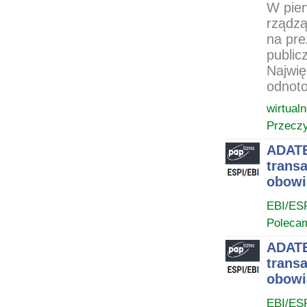
W pier
rządzą
na pre
public
Najwię
odnoto
wirtual
Przeczy
ADATE
trans
obowi
EBI/ES
Poleca
ADATE
trans
obowi
EBI/ES