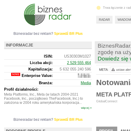
Trwa łączenie z ra
RADAR
WIADOM
Biznesradar bez reklam?
Sprawdź BR Plus
INFORMACJE
BiznesRadar.
zgodę na uży
ISIN:
US30303M1027
Dowiedz się 
Liczba akcji:
2 529 555 464
Kapitalizacja:
5 632 055 240 596
META:
ustaw aler
Enterprise Value:
5
869
Notowan
Branża:
Media
008
734
Profil działalności:
996
META PLATF
Meta Platforms, Inc., Meta (w latach 2004-2021
Facebook, Inc., początkowo TheFacebook, Inc.) to
GlobalConnect
założona w 2004 roku amerykańska korporacja...
więcej »
Biznesradar bez reklam?
Sprawdź BR Plus