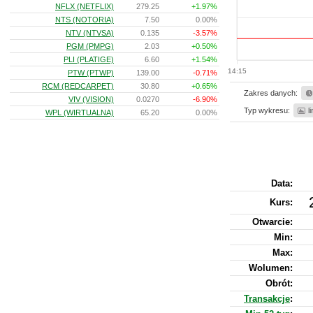
NFLX (NETFLIX)
279.25
+1.97%
NTS (NOTORIA)
7.50
0.00%
NTV (NTVSA)
0.135
-3.57%
PGM (PMPG)
2.03
+0.50%
PLI (PLATIGE)
6.60
+1.54%
14:15
PTW (PTWP)
139.00
-0.71%
RCM (REDCARPET)
30.80
+0.65%
Zakres danych:
VIV (VISION)
0.0270
-6.90%
Typ wykresu:
l
WPL (WIRTUALNA)
65.20
0.00%
Data:
Kurs
:
Otwarcie:
Min:
Max:
Wolumen:
Obrót:
Transakcje
: