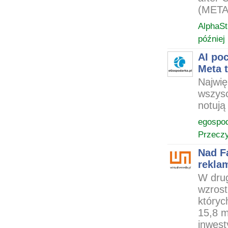
(META)
AlphaSt
później
AI poc
Meta 
Najwię
wszysc
notują
egospod
Przeczy
Nad F
rekla
W drug
wzrost
któryc
15,8 m
inwest