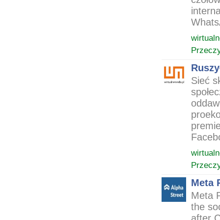
intern
WhatsA
wirtual
Przeczy
Ruszy
Sieć s
społec
oddaw
proeko
premie
Facebo
wirtual
Przeczy
Meta 
Meta P
the soc
after 