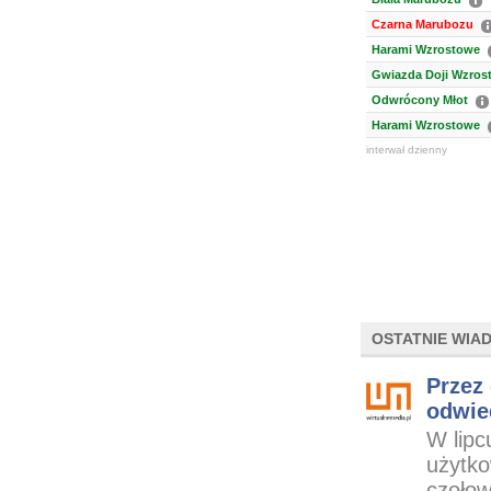
Czarna Marubozu
Harami Wzrostowe
Gwiazda Doji Wzros
Odwrócony Młot
Harami Wzrostowe
interwał dzienny
OSTATNIE WIA
Przez 
odwie
W lipc
użytko
czołow