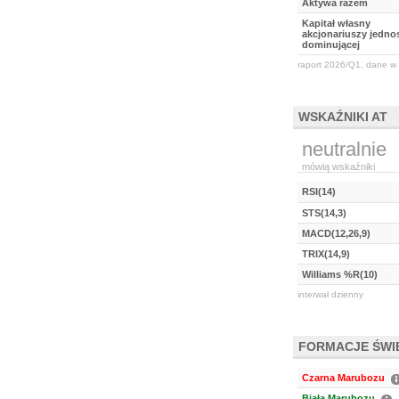
Aktywa razem
Kapitał własny
akcjonariuszy jednos
dominującej
raport 2026/Q1, dane w 
WSKAŹNIKI AT
neutralnie
mówią wskaźniki
RSI(14)
STS(14,3)
MACD(12,26,9)
TRIX(14,9)
Williams %R(10)
interwał dzienny
FORMACJE ŚW
Czarna Marubozu
Biała Marubozu