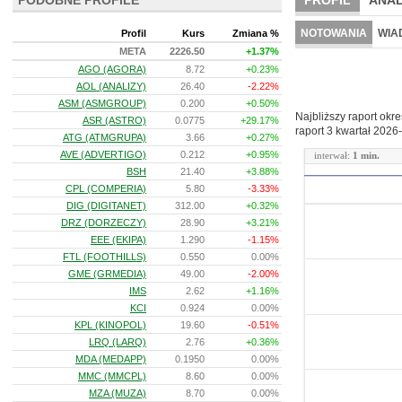
PODOBNE PROFILE
PROFIL
ANAL
NOWE
BR LAB
NOTOWANIA
WIA
Profil
Kurs
Zmiana %
META
2226.50
+1.37%
ARCHIWUM NOTO
AGO (AGORA)
8.72
+0.23%
AOL (ANALIZY)
26.40
-2.22%
ASM (ASMGROUP)
0.200
+0.50%
Najbliższy raport okr
ASR (ASTRO)
0.0775
+29.17%
raport 3 kwartał
2026-
ATG (ATMGRUPA)
3.66
+0.27%
AVE (ADVERTIGO)
0.212
+0.95%
interwał:
1 min.
BSH
21.40
+3.88%
CPL (COMPERIA)
5.80
-3.33%
DIG (DIGITANET)
312.00
+0.32%
DRZ (DORZECZY)
28.90
+3.21%
EEE (EKIPA)
1.290
-1.15%
FTL (FOOTHILLS)
0.550
0.00%
GME (GRMEDIA)
49.00
-2.00%
IMS
2.62
+1.16%
KCI
0.924
0.00%
KPL (KINOPOL)
19.60
-0.51%
LRQ (LARQ)
2.76
+0.36%
MDA (MEDAPP)
0.1950
0.00%
MMC (MMCPL)
8.60
0.00%
MZA (MUZA)
8.70
0.00%