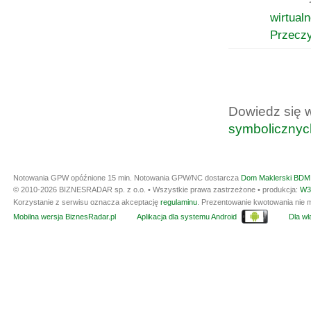
wirtual
Przeczy
Dowiedz się 
symbolicznyc
Notowania GPW opóźnione 15 min.
Notowania GPW/NC dostarcza
Dom Maklerski BDM 
© 2010-2026 BIZNESRADAR sp. z o.o. • Wszystkie prawa zastrzeżone • produkcja:
W3
Korzystanie z serwisu oznacza akceptację
regulaminu
. Prezentowanie kwotowania nie m
Mobilna wersja BiznesRadar.pl
Aplikacja dla systemu Android
Dla wła