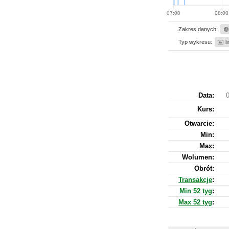
07:00
08:00
Zakres danych:
Typ wykresu:
l
Data:
0
Kurs
:
Otwarcie:
Min:
Max:
Wolumen:
Obrót:
Transakcje
:
Min 52 tyg
:
Max 52 tyg
: