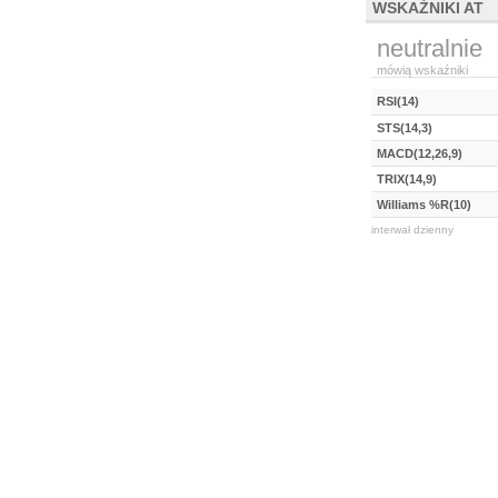
WSKAŹNIKI AT
neutralnie
mówią wskaźniki
RSI(14)
STS(14,3)
MACD(12,26,9)
TRIX(14,9)
Williams %R(10)
interwał dzienny