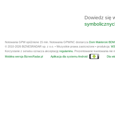
Dowiedz się 
symbolicznyc
Notowania GPW opóźnione 15 min.
Notowania GPW/NC dostarcza
Dom Maklerski BDM 
© 2010-2026 BIZNESRADAR sp. z o.o. • Wszystkie prawa zastrzeżone • produkcja:
W3
Korzystanie z serwisu oznacza akceptację
regulaminu
. Prezentowanie kwotowania nie m
Mobilna wersja BiznesRadar.pl
Aplikacja dla systemu Android
Dla wła