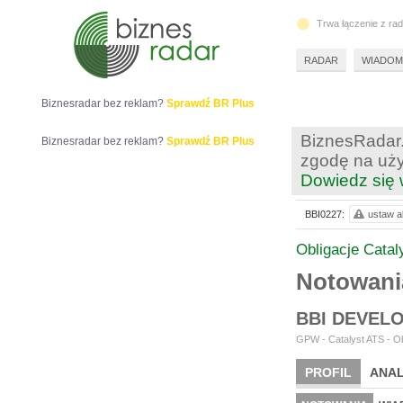
Trwa łączenie z ra
RADAR
WIADOM
Biznesradar bez reklam?
Sprawdź BR Plus
BiznesRadar.
Biznesradar bez reklam?
Sprawdź BR Plus
zgodę na uży
Dowiedz się 
BBI0227:
ustaw al
Obligacje Catal
Notowani
BBI DEVEL
GPW - Catalyst ATS - Ob
PROFIL
ANAL