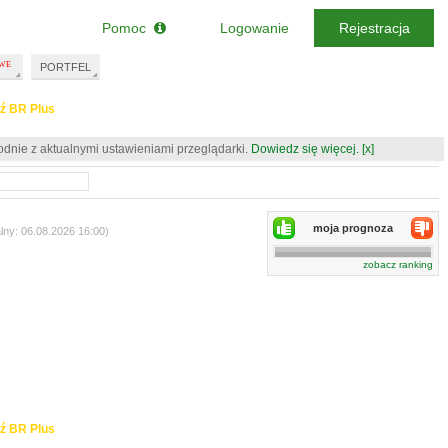
Pomoc
Logowanie
Rejestracja
PORTFEL
ź BR Plus
odnie z aktualnymi ustawieniami przeglądarki.
Dowiedz się więcej.
[x]
moja prognoza
lny: 06.08.2026 16:00)
zobacz ranking
ź BR Plus