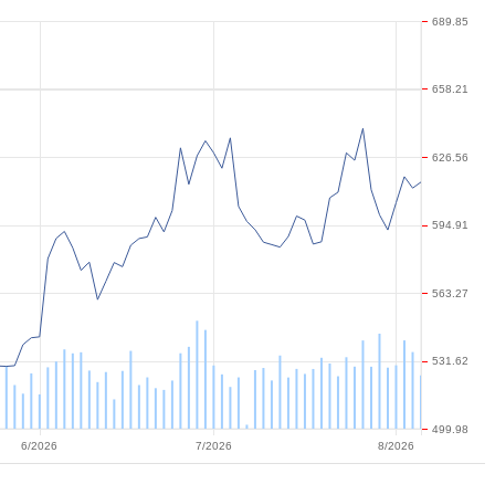
689.85
658.21
626.56
594.91
563.27
531.62
499.98
6/2026
7/2026
8/2026