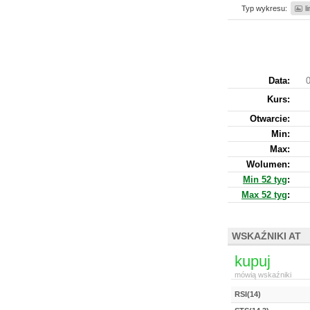
Typ wykresu:
l
Data:
0
Kurs
:
Otwarcie:
Min:
Max:
Wolumen:
Min 52 tyg
:
Max 52 tyg
:
WSKAŹNIKI AT
kupuj
mówią wskaźniki
RSI(14)