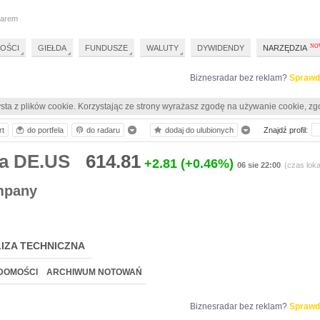
darem
OŚCI
GIEŁDA
FUNDUSZE
WALUTY
DYWIDENDY
NARZĘDZIA
Biznesradar bez reklam?
Sprawd
sta z plików cookie. Korzystając ze strony wyrażasz zgodę na używanie cookie, zg
rt
do portfela
do radaru
dodaj do ulubionych
Znajdź profil:
ia DE.US
614.81
+2.81
(+0.46%)
06 sie 22:00
(czas loka
mpany
IZA TECHNICZNA
DOMOŚCI
ARCHIWUM NOTOWAŃ
Biznesradar bez reklam?
Sprawd