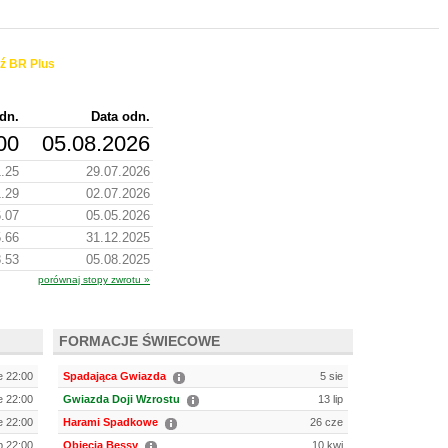
ź BR Plus
dn.
Data odn.
00
05.08.2026
.25
29.07.2026
.29
02.07.2026
.07
05.05.2026
.66
31.12.2025
.53
05.08.2025
porównaj stopy zwrotu »
FORMACJE ŚWIECOWE
e 22:00
Spadająca Gwiazda
5 sie
e 22:00
Gwiazda Doji Wzrostu
13 lip
e 22:00
Harami Spadkowe
26 cze
ip 22:00
Objęcia Bessy
10 kwi