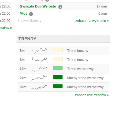
ip 22:00
Gwiazda Doji Wzrostu
17 mar
ip 22:00
Młot
6 mar
ip 22:00
interwał dzienny
zobacz na wykresie »
gnałów »
TRENDY
3m
Trend boczny
6m
Trend boczny
12m
Trend wzrostowy
24m
Mocny trend wzrostowy
36m
Mocny trend wzrostowy
zobacz linie trendów »