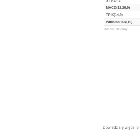
STS(14,3)
MACD(12,26,9)
TRIX(14,9)
Williams %R(10)
interwał dzienny
Dowiedz się więcej o