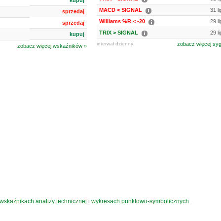
kupuj
MACD < SIGNAL
31 l
sprzedaj
Williams %R < -20
29 l
sprzedaj
TRIX > SIGNAL
29 l
kupuj
interwał dzienny
zobacz więcej sy
zobacz więcej wskaźników »
wskaźnikach analizy technicznej
i
wykresach punktowo-symbolicznych
.