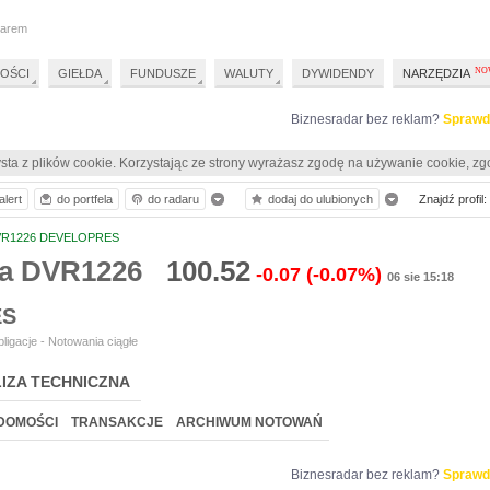
darem
OŚCI
GIEŁDA
FUNDUSZE
WALUTY
DYWIDENDY
NARZĘDZIA
Biznesradar bez reklam?
Sprawd
sta z plików cookie. Korzystając ze strony wyrażasz zgodę na używanie cookie, zg
alert
do portfela
do radaru
dodaj do ulubionych
Znajdź profil:
R1226 DEVELOPRES
ia DVR1226
100.52
-0.07
(-0.07%)
06 sie 15:18
ES
ligacje - Notowania ciągłe
IZA TECHNICZNA
DOMOŚCI
TRANSAKCJE
ARCHIWUM NOTOWAŃ
Biznesradar bez reklam?
Sprawd