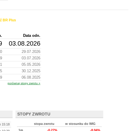
ź BR Plus
n.
Data odn.
9
03.08.2026
30
29.07.2026
79
03.07.2026
61
05.05.2026
45
30.12.2025
99
06.08.2025
porównaj stopy zwrotu »
STOPY ZWROTU
stopa zwrotu
w stosunku do WIG
e 15:18
1m
-0.27%
-8.94%