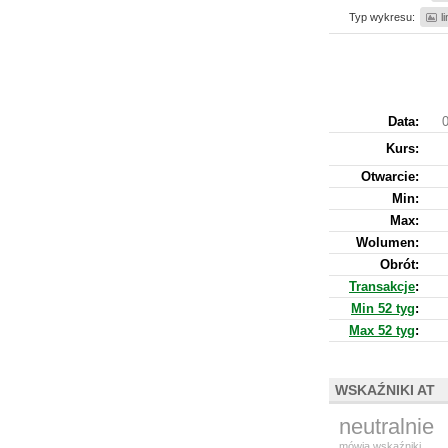
Typ wykresu:
l
Data:
0
Kurs
:
Otwarcie:
Min:
Max:
Wolumen:
Obrót:
Transakcje
:
Min 52 tyg
:
Max 52 tyg
:
WSKAŹNIKI AT
neutralnie
mówią wskaźniki