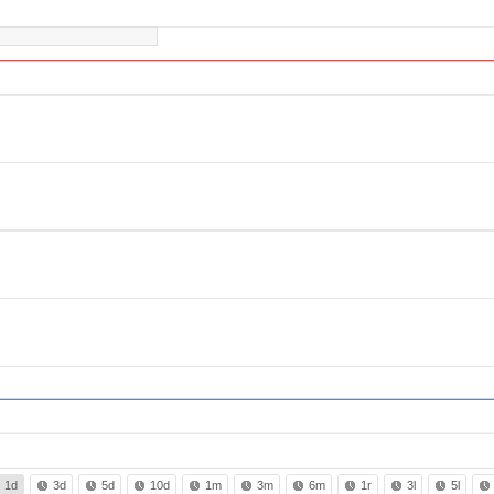
1d
3d
5d
10d
1m
3m
6m
1r
3l
5l