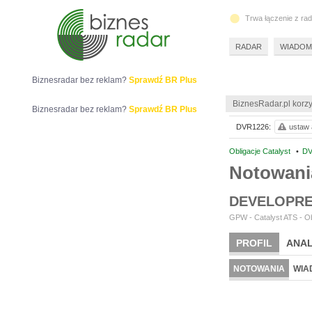
Trwa łączenie z ra
RADAR
WIADOM
Biznesradar bez reklam?
Sprawdź BR Plus
BiznesRadar.pl korzy
Biznesradar bez reklam?
Sprawdź BR Plus
DVR1226:
ustaw 
Obligacje Catalyst
•
DV
Notowan
DEVELOPR
GPW - Catalyst ATS - Ob
PROFIL
ANAL
NOTOWANIA
WIA