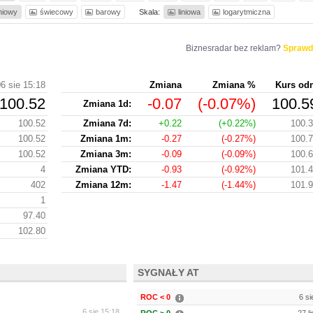
iniowy
świecowy
barowy
Skala:
liniowa
logarytmiczna
Biznesradar bez reklam?
Sprawd
6 sie 15:18
Zmiana
Zmiana %
Kurs od
100.52
-0.07
(-0.07%)
100.5
Zmiana 1d:
100.52
Zmiana 7d:
+0.22
(+0.22%)
100.
100.52
Zmiana 1m:
-0.27
(-0.27%)
100.
100.52
Zmiana 3m:
-0.09
(-0.09%)
100.
4
Zmiana YTD:
-0.93
(-0.92%)
101.
402
Zmiana 12m:
-1.47
(-1.44%)
101.
1
97.40
102.80
SYGNAŁY AT
ROC < 0
6 si
6 sie 15:18