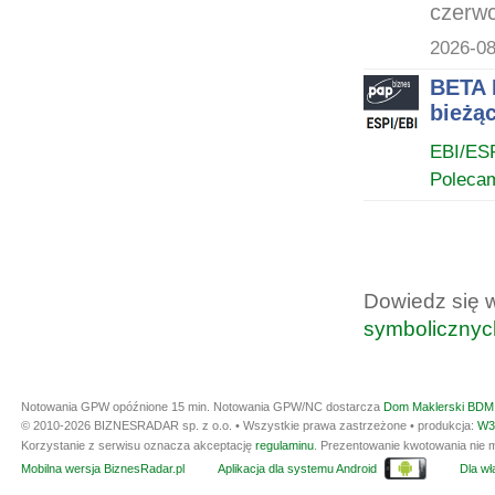
czerwc
2026-08
BETA 
bieżąc
EBI/ES
Poleca
Dowiedz się 
symbolicznyc
Notowania GPW opóźnione 15 min.
Notowania GPW/NC dostarcza
Dom Maklerski BDM 
© 2010-2026 BIZNESRADAR sp. z o.o. • Wszystkie prawa zastrzeżone • produkcja:
W3
Korzystanie z serwisu oznacza akceptację
regulaminu
. Prezentowanie kwotowania nie m
Mobilna wersja BiznesRadar.pl
Aplikacja dla systemu Android
Dla wła