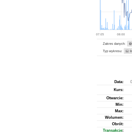
07:05
08:00
Zakres danych:
Typ wykresu:
l
Data:
0
Kurs
:
Otwarcie:
Min:
Max:
Wolumen:
Obrót:
Transakcje
: