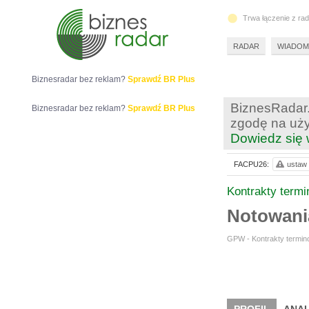
Trwa łączenie z ra
RADAR
WIADOM
Biznesradar bez reklam?
Sprawdź BR Plus
BiznesRadar.
Biznesradar bez reklam?
Sprawdź BR Plus
zgodę na uży
Dowiedz się 
FACPU26:
ustaw 
Kontrakty term
Notowan
GPW - Kontrakty termino