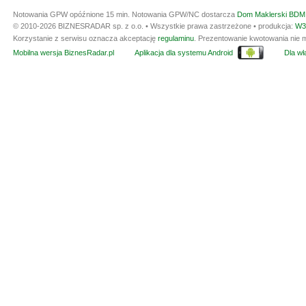
Notowania GPW opóźnione 15 min.
Notowania GPW/NC dostarcza
Dom Maklerski BDM 
© 2010-2026 BIZNESRADAR sp. z o.o. • Wszystkie prawa zastrzeżone • produkcja:
W3
Korzystanie z serwisu oznacza akceptację
regulaminu
. Prezentowanie kwotowania nie m
Mobilna wersja BiznesRadar.pl
Aplikacja dla systemu Android
Dla wła