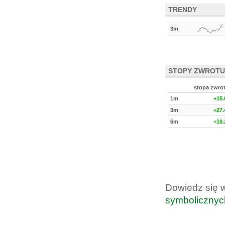
TRENDY
3m
STOPY ZWROTU
stopa zwro
1m
+15
3m
+27
6m
+10
Dowiedz się 
symbolicznyc