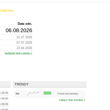
ź BR Plus
Data odn.
06.08.2026
31.07.2026
07.07.2026
23.04.2026
porównaj stopy zwrotu »
TRENDY
e 16:44
3m
Trend wzrostowy
e 09:00
zobacz linie trendów »
e 09:35
e 09:35