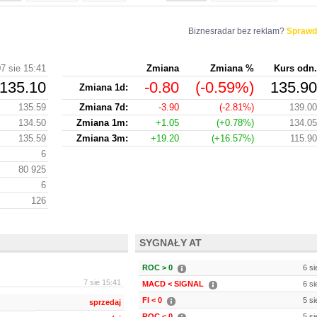
Biznesradar bez reklam?
Sprawd
7 sie 15:41
Zmiana
Zmiana %
Kurs odn.
135.10
-0.80
(-0.59%)
135.90
Zmiana 1d:
135.59
Zmiana 7d:
-3.90
(-2.81%)
139.00
134.50
Zmiana 1m:
+1.05
(+0.78%)
134.05
135.59
Zmiana 3m:
+19.20
(+16.57%)
115.90
6
80 925
6
126
SYGNAŁY AT
ROC > 0
6 si
7 sie 15:41
MACD < SIGNAL
6 si
FI < 0
5 si
sprzedaj
ROC < 0
5 si