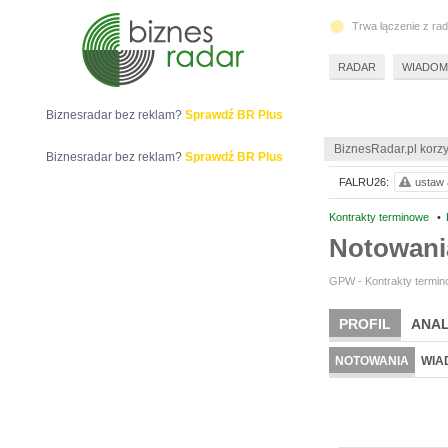
Trwa łączenie z ra
RADAR
WIADOM
Biznesradar bez reklam?
Sprawdź BR Plus
BiznesRadar.pl korzy
Biznesradar bez reklam?
Sprawdź BR Plus
FALRU26:
ustaw 
Kontrakty terminowe
•
Notowan
GPW - Kontrakty termino
PROFIL
ANAL
NOTOWANIA
WIA