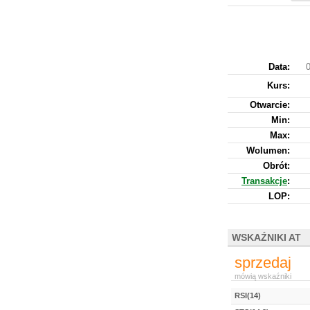
Data:
0
Kurs
:
Otwarcie:
Min:
Max:
Wolumen:
Obrót:
Transakcje
:
LOP:
WSKAŹNIKI AT
sprzedaj
mówią wskaźniki
RSI(14)