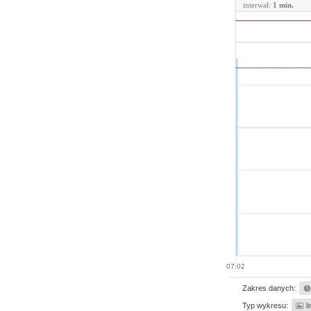
interwał:
1 min.
07:02
Zakres danych:
Typ wykresu:
l