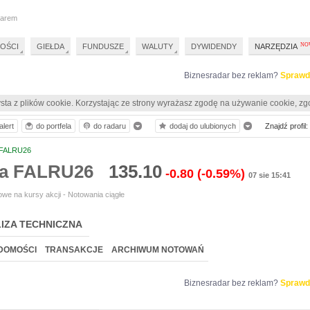
darem
OŚCI
GIEŁDA
FUNDUSZE
WALUTY
DYWIDENDY
NARZĘDZIA
Biznesradar bez reklam?
Sprawd
sta z plików cookie. Korzystając ze strony wyrażasz zgodę na używanie cookie, zg
alert
do portfela
do radaru
dodaj do ulubionych
Znajdź profil:
FALRU26
ia FALRU26
135.10
-0.80
(-0.59%)
07 sie 15:41
we na kursy akcji - Notowania ciągłe
IZA TECHNICZNA
DOMOŚCI
TRANSAKCJE
ARCHIWUM NOTOWAŃ
Biznesradar bez reklam?
Sprawd