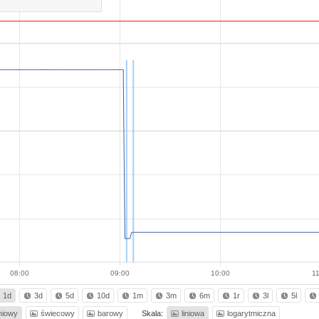
08:00
09:00
10:00
11
1d
3d
5d
10d
1m
3m
6m
1r
3l
5l
iniowy
świecowy
barowy
Skala:
liniowa
logarytmiczna