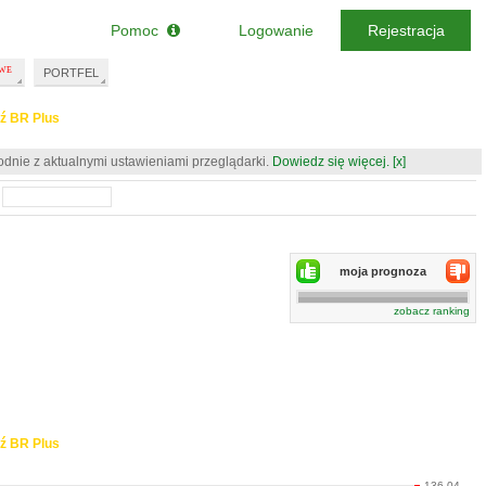
Pomoc
Logowanie
Rejestracja
PORTFEL
ź BR Plus
odnie z aktualnymi ustawieniami przeglądarki.
Dowiedz się więcej.
[x]
moja prognoza
zobacz ranking
ź BR Plus
136.04