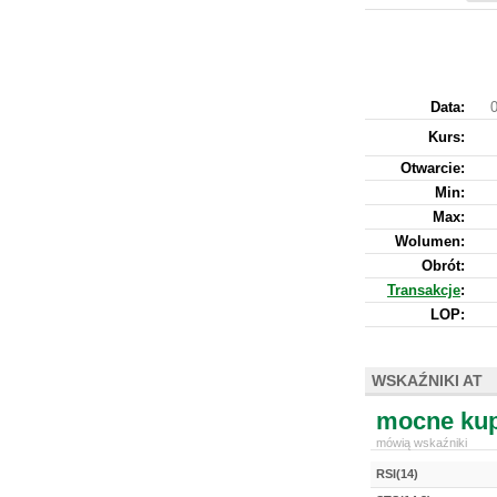
Data:
0
Kurs
:
Otwarcie:
Min:
Max:
Wolumen:
Obrót:
Transakcje
:
LOP:
WSKAŹNIKI AT
mocne kup
mówią wskaźniki
RSI(14)