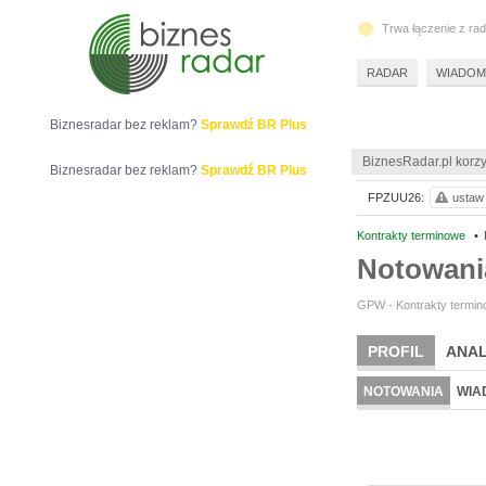
Trwa łączenie z ra
RADAR
WIADOM
Biznesradar bez reklam?
Sprawdź BR Plus
BiznesRadar.pl korzy
Biznesradar bez reklam?
Sprawdź BR Plus
FPZUU26:
ustaw 
Kontrakty terminowe
•
Notowan
GPW - Kontrakty termino
PROFIL
ANAL
NOTOWANIA
WIA