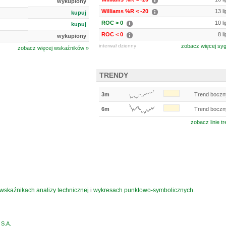
wykupiony
Williams %R < -20
13 l
kupuj
ROC > 0
10 l
kupuj
ROC < 0
8 l
wykupiony
interwał dzienny
zobacz więcej sy
zobacz więcej wskaźników »
TRENDY
3m
Trend boczn
6m
Trend boczn
zobacz linie t
wskaźnikach analizy technicznej
i
wykresach punktowo-symbolicznych
.
S.A.