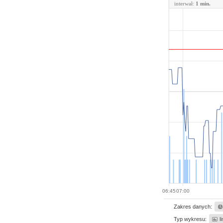
interwał:
1 min.
06:45
07:00
Zakres danych:
Typ wykresu:
l