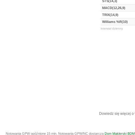
STS(14,3)
MACD(12,26,9)
TRIX(14,9)
Williams %R(10)
interwał dzienny
Dowiedz się więcej o
Notowania GPW opóźnione 15 min.
Notowania GPW/NC dostarcza
Dom Maklerski BDM 