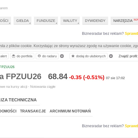
darem
OŚCI
GIEŁDA
FUNDUSZE
WALUTY
DYWIDENDY
NARZĘDZIA
Biznesradar bez reklam?
Sprawd
sta z plików cookie. Korzystając ze strony wyrażasz zgodę na używanie cookie, zg
alert
do portfela
do radaru
dodaj do ulubionych
Znajdź profil:
FPZUU26
ia FPZUU26
68.84
-0.35
(-0.51%)
07 sie 17:02
we na kursy akcji - Notowania ciągłe
IZA TECHNICZNA
DOMOŚCI
TRANSAKCJE
ARCHIWUM NOTOWAŃ
Biznesradar bez reklam?
Sprawd