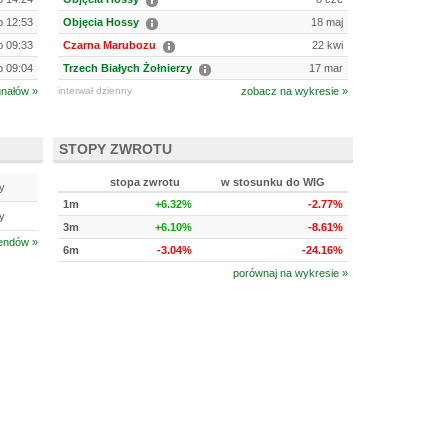
ip 12:53
Objęcia Hossy
18 maj
ip 09:33
Czarna Marubozu
22 kwi
ip 09:04
Trzech Białych Żołnierzy
17 mar
gnałów »
interwał dzienny
zobacz na wykresie »
STOPY ZWROTU
stopa zwrotu
w stosunku do WIG
y
1m
+6.32%
-2.77%
y
3m
+6.10%
-8.61%
rendów »
6m
-3.04%
-24.16%
porównaj na wykresie »