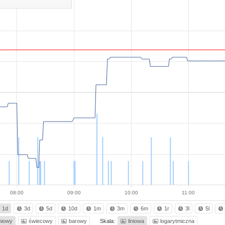
08:00
09:00
10:00
11:00
1d
3d
5d
10d
1m
3m
6m
1r
3l
5l
iniowy
świecowy
barowy
Skala:
liniowa
logarytmiczna