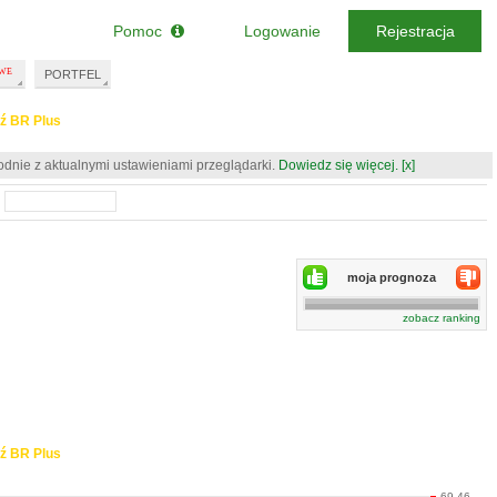
Pomoc
Logowanie
Rejestracja
PORTFEL
ź BR Plus
odnie z aktualnymi ustawieniami przeglądarki.
Dowiedz się więcej.
[x]
moja prognoza
zobacz ranking
ź BR Plus
69.46