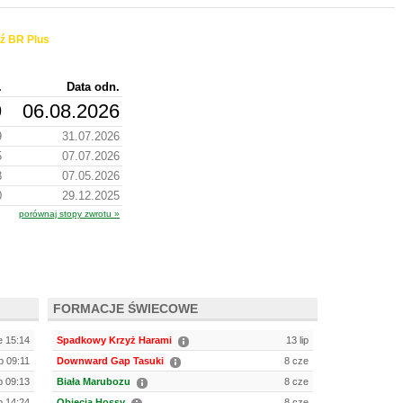
ź BR Plus
.
Data odn.
9
06.08.2026
9
31.07.2026
5
07.07.2026
8
07.05.2026
0
29.12.2025
porównaj stopy zwrotu »
FORMACJE ŚWIECOWE
e 15:14
Spadkowy Krzyż Harami
13 lip
ip 09:11
Downward Gap Tasuki
8 cze
ip 09:13
Biała Marubozu
8 cze
ip 14:24
Objęcia Hossy
8 cze