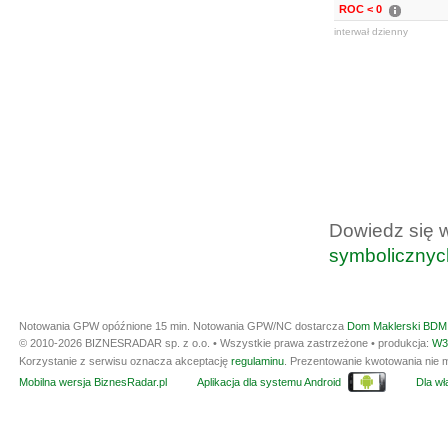
ROC < 0
interwał dzienny
Dowiedz się 
symbolicznyc
Notowania GPW opóźnione 15 min.
Notowania GPW/NC dostarcza
Dom Maklerski BDM 
© 2010-2026 BIZNESRADAR sp. z o.o. • Wszystkie prawa zastrzeżone • produkcja:
W3
Korzystanie z serwisu oznacza akceptację
regulaminu
. Prezentowanie kwotowania nie m
Mobilna wersja BiznesRadar.pl
Aplikacja dla systemu Android
Dla wła