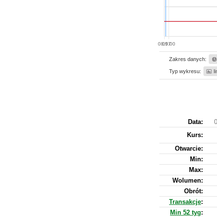
08:57
09:00
Zakres danych:
Typ wykresu:
l
Data:
0
Kurs
:
Otwarcie:
Min:
Max:
Wolumen:
Obrót:
Transakcje
:
Min 52 tyg
: