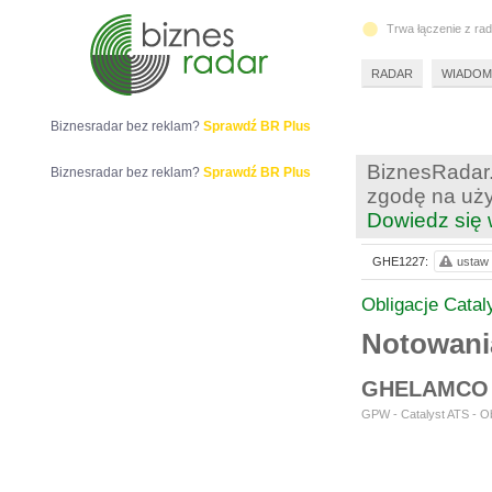
Trwa łączenie z ra
RADAR
WIADOM
Biznesradar bez reklam?
Sprawdź BR Plus
BiznesRadar.
Biznesradar bez reklam?
Sprawdź BR Plus
zgodę na uży
Dowiedz się 
GHE1227:
ustaw 
Obligacje Catal
Notowan
GHELAMCO 
GPW - Catalyst ATS - Ob