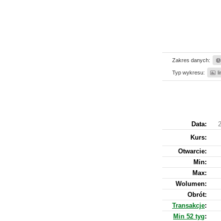
Zakres danych:
Typ wykresu:
l
Data:
2
Kurs
:
Otwarcie:
Min:
Max:
Wolumen:
Obrót:
Transakcje
:
Min 52 tyg
: