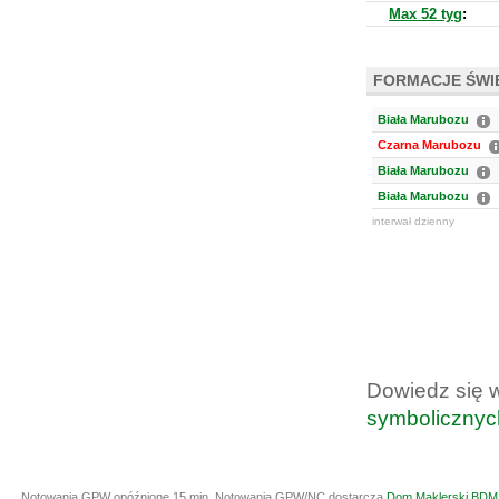
Max 52 tyg
:
FORMACJE ŚW
Biała Marubozu
Czarna Marubozu
Biała Marubozu
Biała Marubozu
interwał dzienny
Dowiedz się 
symbolicznyc
Notowania GPW opóźnione 15 min.
Notowania GPW/NC dostarcza
Dom Maklerski BDM 