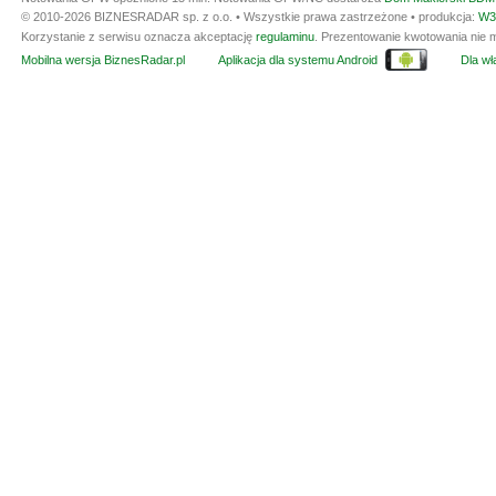
© 2010-2026 BIZNESRADAR sp. z o.o. • Wszystkie prawa zastrzeżone • produkcja:
W3
Korzystanie z serwisu oznacza akceptację
regulaminu
. Prezentowanie kwotowania nie m
Mobilna wersja BiznesRadar.pl
Aplikacja dla systemu Android
Dla wła