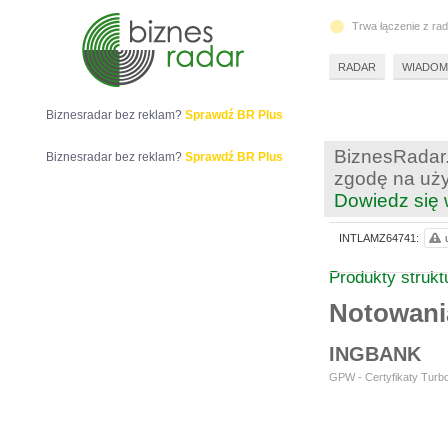
Trwa łączenie z ra
RADAR
WIADOM
Biznesradar bez reklam?
Sprawdź BR Plus
BiznesRadar.
Biznesradar bez reklam?
Sprawdź BR Plus
zgodę na uży
Dowiedz się 
INTLAMZ64741:
Produkty struk
Notowan
INGBANK
GPW - Certyfikaty Turbo