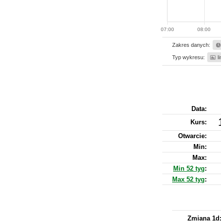
07:00
08:00
Zakres danych:
Typ wykresu:
l
Data:
Kurs
:
Otwarcie:
Min:
Max:
Min 52 tyg
:
Max 52 tyg
:
Zmiana 1d