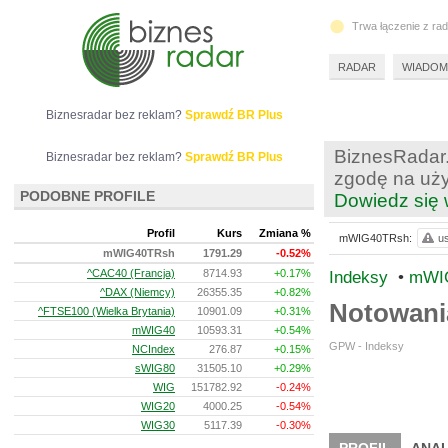
Trwa łączenie z ra
RADAR
WIADOM
Biznesradar bez reklam?
Sprawdź BR Plus
BiznesRadar.
Biznesradar bez reklam?
Sprawdź BR Plus
zgodę na uży
PODOBNE PROFILE
Dowiedz się 
Profil
Kurs
Zmiana %
mWIG40TRsh:
us
mWIG40TRsh
1791.29
-0.52%
^CAC40 (Francja)
8714.93
+0.17%
Indeksy
•
mWI
^DAX (Niemcy)
26355.35
+0.82%
Notowan
^FTSE100 (Wielka Brytania)
10901.09
+0.31%
mWIG40
10593.31
+0.54%
GPW - Indeksy
NCIndex
276.87
+0.15%
sWIG80
31505.10
+0.29%
WIG
151782.92
-0.24%
WIG20
4000.25
-0.54%
WIG30
5117.39
-0.30%