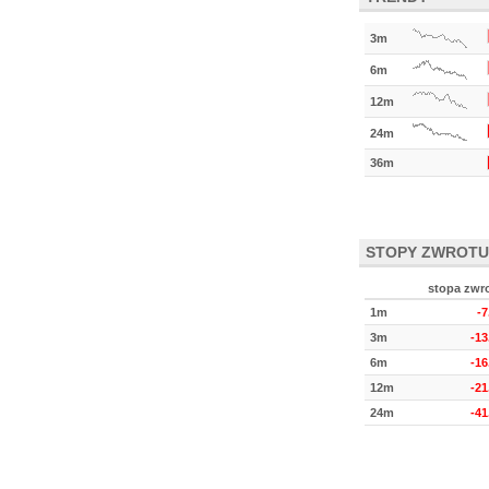
3m
6m
12m
24m
36m
STOPY ZWROTU
stopa zwr
1m
-
3m
-1
6m
-1
12m
-2
24m
-4