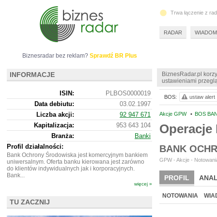
Trwa łączenie z ra
RADAR
WIADOM
Biznesradar bez reklam?
Sprawdź BR Plus
INFORMACJE
BiznesRadar.pl korzy
ustawieniami przeglą
ISIN:
PLBOS0000019
BOS:
ustaw alert
Data debiutu:
03.02.1997
Liczba akcji:
92 947 671
Akcje GPW
•
BOS BA
Kapitalizacja:
953 643 104
Operacj
Branża:
Banki
Profil działalności:
BANK OCHR
Bank Ochrony Środowiska jest komercyjnym bankiem
GPW - Akcje - Notowania
uniwersalnym. Oferta banku kierowana jest zarówno
do klientów indywidualnych jak i korporacyjnych.
Bank...
PROFIL
ANAL
więcej »
WYCENA
BR 
NOTOWANIA
WIA
TU ZACZNIJ
ARCHIWUM NOTO