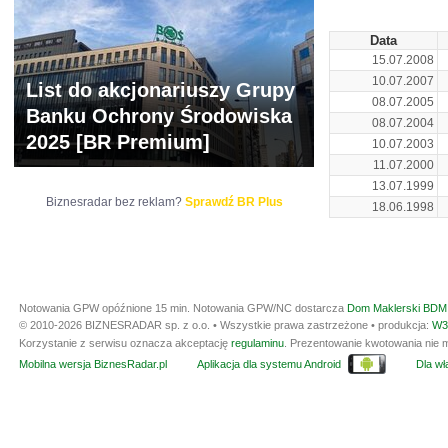
Data
15.07.2008
10.07.2007
List do akcjonariuszy Grupy
08.07.2005
Banku Ochrony Środowiska
08.07.2004
2025 [BR Premium]
10.07.2003
11.07.2000
13.07.1999
Biznesradar bez reklam?
Sprawdź BR Plus
18.06.1998
Notowania GPW opóźnione 15 min.
Notowania GPW/NC dostarcza
Dom Maklerski BDM 
© 2010-2026 BIZNESRADAR sp. z o.o. • Wszystkie prawa zastrzeżone • produkcja:
W3
Korzystanie z serwisu oznacza akceptację
regulaminu
. Prezentowanie kwotowania nie m
Mobilna wersja BiznesRadar.pl
Aplikacja dla systemu Android
Dla wła